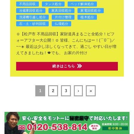
不用品回収
タンス処分
ベッド解体処分
冷蔵庫回収処分
家具回収処分
家電回収処分
洗濯機引越し処分
片付け整理
植木処分
石・土・砂利回収
仏壇処分
☺️【松戸市 不用品回収】家財道具まるごと全処分！ビフ
ォーアフター大公開！☺️
皆様、こんにちはー！(⌒0⌒)／
~~☀️
最近は少し涼しくなってきて、過ごし
やすい日が増
えてきましたね！🍁でも、
お家の片付け
続きはこちら
1
2
3
›
»