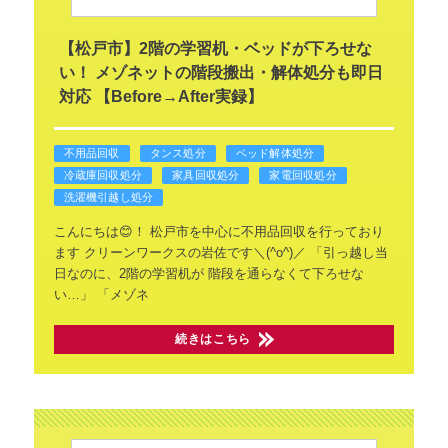
【松戸市】2階の学習机・ベッドが下ろせな
い！ メゾネットの階段搬出・解体処分も即日
対応 【Before→After実録】
不用品回収
タンス処分
ベッド解体処分
冷蔵庫回収処分
家具回収処分
家電回収処分
洗濯機引越し処分
こんにちは😊！
松戸市を中心に不用品回収を行っており
ます
クリーンワークスの岩佐です＼(^o^)／
「引っ越し当
日なのに、2階の学習机が
階段を通らなくて下ろせな
い…」
「メゾネ
続きはこちら