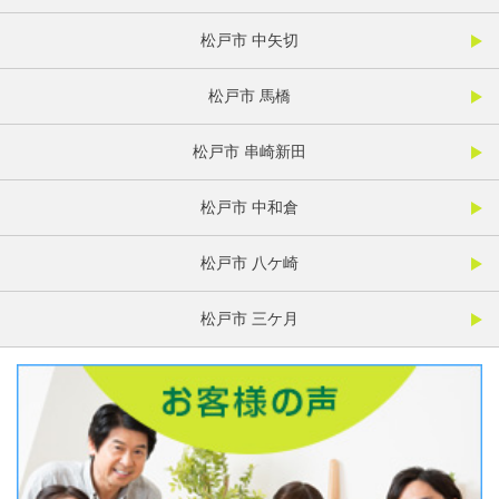
松戸市 中矢切
松戸市 馬橋
松戸市 串崎新田
松戸市 中和倉
松戸市 八ケ崎
松戸市 三ケ月