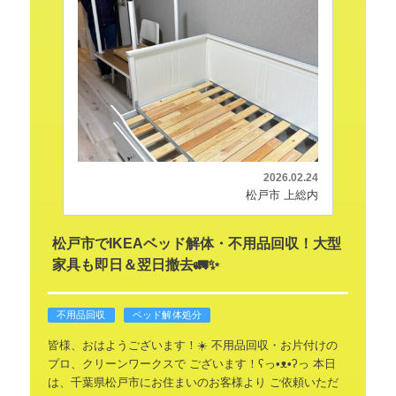
2026.02.24
松戸市 上総内
松戸市でIKEAベッド解体・不用品回収！大型
家具も即日＆翌日撤去🚛✨
不用品回収
ベッド解体処分
皆様、おはようございます！☀️
不用品回収・お片付けの
プロ、クリーンワークスで
ございます！ʕ⁠っ⁠•⁠ᴥ⁠•⁠ʔ⁠っ
本日
は、千葉県松戸市にお住まいのお客様より
ご依頼いただ