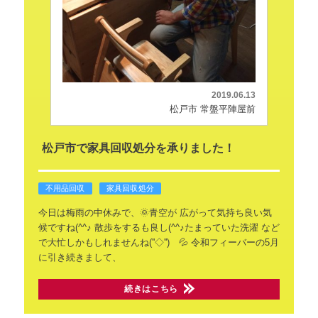
2019.06.13
松戸市 常盤平陣屋前
松戸市で家具回収処分を承りました！
不用品回収
家具回収処分
今日は梅雨の中休みで、🌞青空が
広がって気持ち良い気
候ですね(^^♪
散歩をするも良し(^^♪たまっていた洗濯
など
で大忙しかもしれませんね(''◇'')ゞ💦
令和フィーバーの5月
に引き続きまして、
続きはこちら