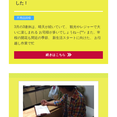
した！
不用品回収
3月の3連休は、晴天が続いていて、
観光やレジャーで大
いに楽しまれる
お宅様が多いでしょうね～(^^♪
また、🌸
桜の開花も間近の季節、
新生活スタートに向けた、
お引
越し作業で忙
続きはこちら