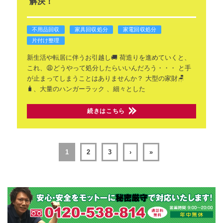
解決！
不用品回収
家具回収処分
家電回収処分
片付け整理
新生活や転居に伴うお引越し🚚
荷造りを進めていくと、
これ、😩どうやって処分したらいいんだろう・・・
と手
が止まってしまうことはありませんか？
大型の家財🪑
🧳、大量のハンガーラック
、細々とした
続きはこちら
1
2
3
›
»