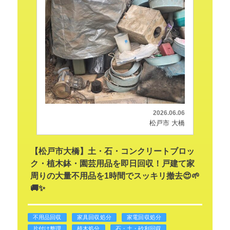
2026.06.06
松戸市 大橋
【松戸市大橋】土・石・コンクリートブロッ
ク・植木鉢・園芸用品を即日回収！戸建て家
周りの大量不用品を1時間でスッキリ撤去😍🌱
🚚✨
不用品回収
家具回収処分
家電回収処分
片付け整理
植木処分
石・土・砂利回収