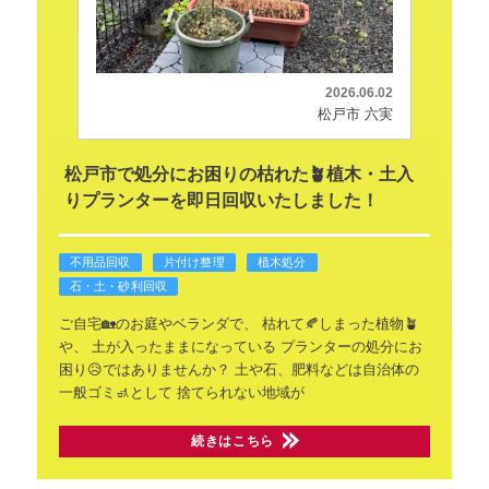
2026.06.02
松戸市 六実
松戸市で処分にお困りの枯れた🪴植木・土入
りプランターを即日回収いたしました！
不用品回収
片付け整理
植木処分
石・土・砂利回収
ご自宅🏡のお庭やベランダで、
枯れて🍂しまった植物🪴
や、
土が入ったままになっている
プランターの処分にお
困り😥ではありませんか？
土や石、肥料などは自治体の
一般ゴミ🚮として
捨てられない地域が
続きはこちら