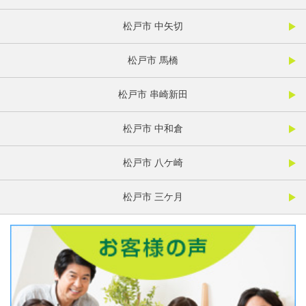
松戸市 中矢切
松戸市 馬橋
松戸市 串崎新田
松戸市 中和倉
松戸市 八ケ崎
松戸市 三ケ月