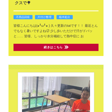
クスで🌳
不用品回収
片付け整理
植木処分
皆様こんにちは(๑╹ω╹๑ )
久々更新のtatです！！
最近とん
でもなく暑いですよね🥵
少し歩いただけで汗がドバッ
と……
皆様、しっかり水分補給して熱中症に
お
続きはこちら