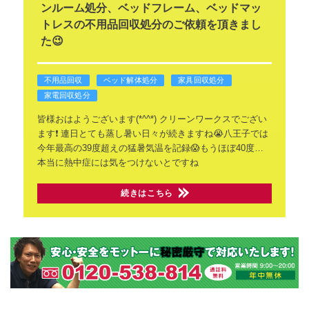
ンルーム処分、ベッドフレーム、ベッドマッ
トレスの不用品回収処分のご依頼を頂きまし
た😉
不用品回収
ベッド解体処分
家具回収処分
家電回収処分
皆様おはようございます(*^^*)
クリーンワークスでござい
ます❗
連日とても蒸し暑い日々が続きますね😭八王子では
今年最高の39度超えの猛暑気温を記録😱もうほぼ40度…
本当に熱中症には気をつけないとですね
続きはこちら