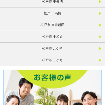
松戸市 中矢切
松戸市 馬橋
松戸市 串崎新田
松戸市 中和倉
松戸市 八ケ崎
松戸市 三ケ月