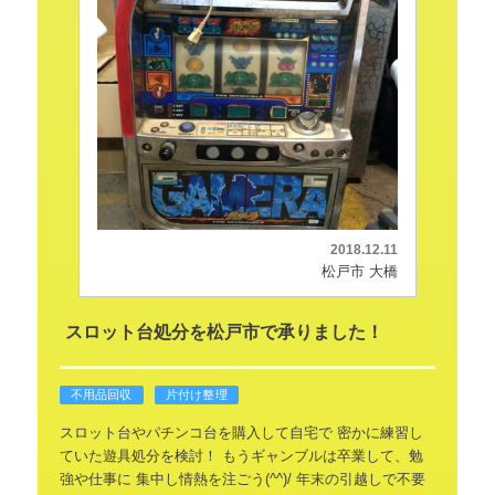
2018.12.11
松戸市 大橋
スロット台処分を松戸市で承りました！
不用品回収
片付け整理
スロット台やパチンコ台を購入して自宅で
密かに練習し
ていた遊具処分を検討！
もうギャンブルは卒業して、勉
強や仕事に
集中し情熱を注ごう(^^)/
年末の引越しで不要