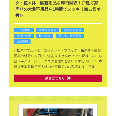
ク・植木鉢・園芸用品を即日回収！戸建て家
周りの大量不用品を1時間でスッキリ撤去😍🌱
🚚✨
不用品回収
家具回収処分
家電回収処分
片付け整理
植木処分
石・土・砂利回収
遺品整理
✅️松戸市で土・石・コンクリートブロック・植木鉢・園芸
用品の処分にお困りではありませんか？🌱✅️
皆様こんにち
は〜☀️クリーンワークスの岩佐でございます＼(^o^)／✨
本
日は千葉県松戸市大橋の一戸建てのお客様より、戸建
続きはこちら