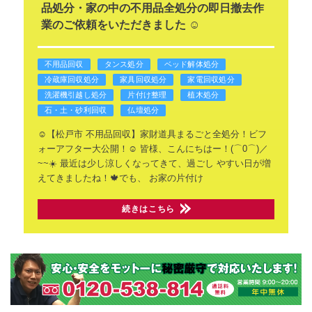
品処分・家の中の不用品全処分の即日撤去作
業のご依頼をいただきました ☺️
不用品回収
タンス処分
ベッド解体処分
冷蔵庫回収処分
家具回収処分
家電回収処分
洗濯機引越し処分
片付け整理
植木処分
石・土・砂利回収
仏壇処分
☺️【松戸市 不用品回収】家財道具まるごと全処分！ビフ
ォーアフター大公開！☺️
皆様、こんにちはー！(⌒0⌒)／
~~☀️
最近は少し涼しくなってきて、過ごし
やすい日が増
えてきましたね！🍁でも、
お家の片付け
続きはこちら