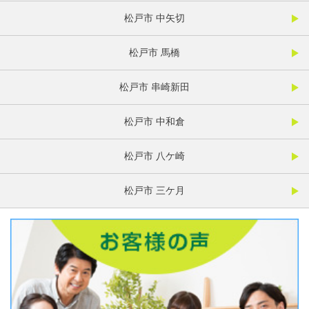
松戸市 中矢切
松戸市 馬橋
松戸市 串崎新田
松戸市 中和倉
松戸市 八ケ崎
松戸市 三ケ月