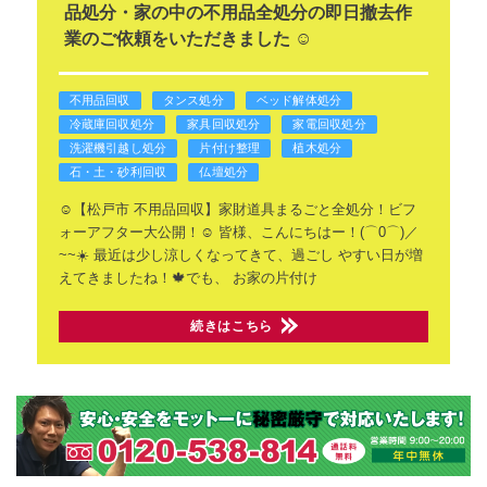
品処分・家の中の不用品全処分の即日撤去作
業のご依頼をいただきました ☺️
不用品回収
タンス処分
ベッド解体処分
冷蔵庫回収処分
家具回収処分
家電回収処分
洗濯機引越し処分
片付け整理
植木処分
石・土・砂利回収
仏壇処分
☺️【松戸市 不用品回収】家財道具まるごと全処分！ビフ
ォーアフター大公開！☺️
皆様、こんにちはー！(⌒0⌒)／
~~☀️
最近は少し涼しくなってきて、過ごし
やすい日が増
えてきましたね！🍁でも、
お家の片付け
続きはこちら