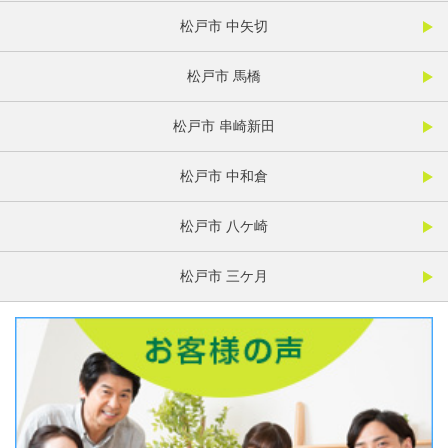
松戸市 中矢切
松戸市 馬橋
松戸市 串崎新田
松戸市 中和倉
松戸市 八ケ崎
松戸市 三ケ月