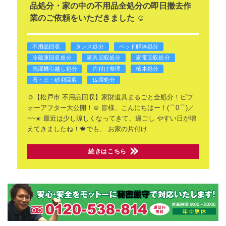
品処分・家の中の不用品全処分の即日撤去作
業のご依頼をいただきました ☺️
不用品回収
タンス処分
ベッド解体処分
冷蔵庫回収処分
家具回収処分
家電回収処分
洗濯機引越し処分
片付け整理
植木処分
石・土・砂利回収
仏壇処分
☺️【松戸市 不用品回収】家財道具まるごと全処分！ビフ
ォーアフター大公開！☺️
皆様、こんにちはー！(⌒0⌒)／
~~☀️
最近は少し涼しくなってきて、過ごし
やすい日が増
えてきましたね！🍁でも、
お家の片付け
続きはこちら