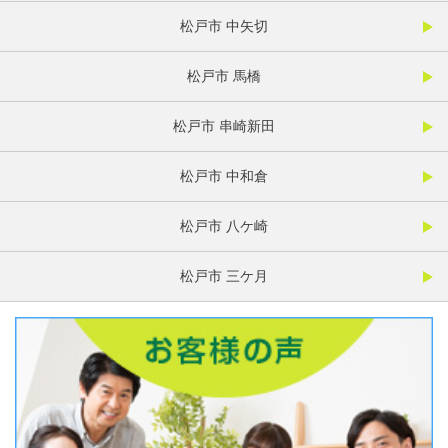
松戸市 中矢切
松戸市 馬橋
松戸市 串崎新田
松戸市 中和倉
松戸市 八ケ崎
松戸市 三ケ月