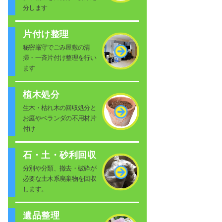
分します
片付け整理
秘密厳守でごみ屋敷の清
掃・一斉片付け整理を行い
ます
植木処分
生木・枯れ木の回収処分と
お庭やベランダの不用材片
付け
石・土・砂利回収
分別や分類、撤去・破砕が
必要な土木系廃棄物を回収
します。
遺品整理