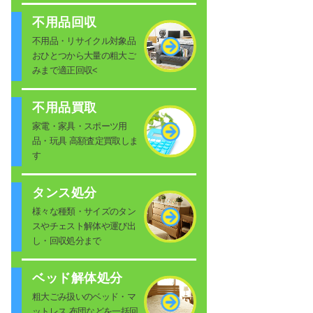
不用品回収
不用品・リサイクル対象品
おひとつから大量の粗大ご
みまで適正回収<
不用品買取
家電・家具・スポーツ用
品・玩具 高額査定買取しま
す
タンス処分
様々な種類・サイズのタン
スやチェスト解体や運び出
し・回収処分まで
ベッド解体処分
粗大ごみ扱いのベッド・マ
ットレス 布団などを一括回