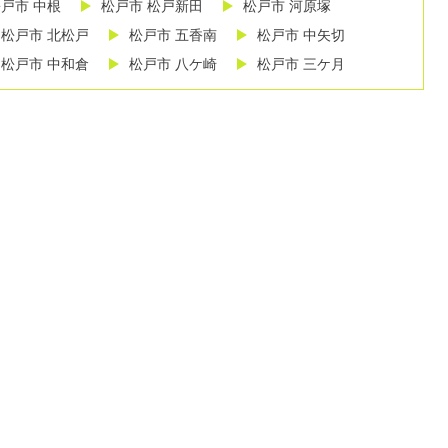
戸市 中根
松戸市 松戸新田
松戸市 河原塚
松戸市 北松戸
松戸市 五香南
松戸市 中矢切
松戸市 中和倉
松戸市 八ケ崎
松戸市 三ケ月