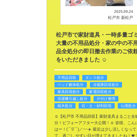
2025.09.24
松戸市 新松戸
松戸市で家財道具・一時多量ゴ
大量の不用品処分・家の中の不
品全処分の即日撤去作業のご依
をいただきました ☺️
不用品回収
タンス処分
ベッド解体処分
冷蔵庫回収処分
家具回収処分
家電回収処分
洗濯機引越し処分
片付け整理
植木処分
石・土・砂利回収
仏壇処分
☺️【松戸市 不用品回収】家財道具まるごと全
分！ビフォーアフター大公開！☺️
皆様、こん
はー！(⌒0⌒)／~~☀️
最近は少し涼しくなって
て、過ごし
やすい日が増えてきましたね！🍁