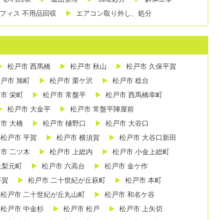
フィス 不用品回収
エアコン取り外し、処分
松戸市 西馬橋
松戸市 秋山
松戸市 久保平賀
戸市 旭町
松戸市 栗ケ沢
松戸市 稔台
市 栄町
松戸市 常盤平
松戸市 西馬橋幸町
松戸市 大金平
松戸市 常盤平陣屋前
市 大橋
松戸市 樋野口
松戸市 大谷口
松戸市 平賀
松戸市 横須賀
松戸市 大谷口新田
市 二ツ木
松戸市 上総内
松戸市 小金上総町
丘梨元町
松戸市 六高台
松戸市 金ケ作
平賀
松戸市 二十世紀が丘萩町
松戸市 本町
松戸市 二十世紀が丘丸山町
松戸市 和名ケ谷
松戸市 中金杉
松戸市 松戸
松戸市 上矢切