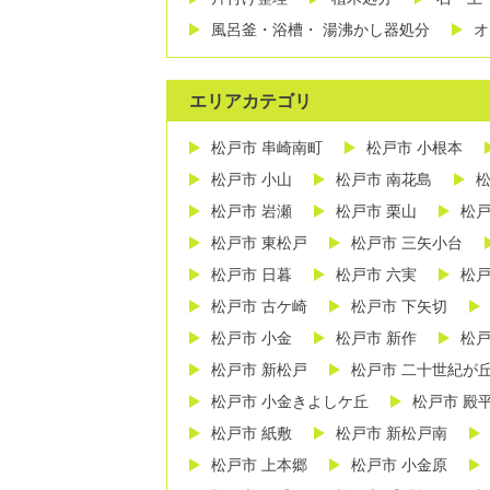
風呂釜・浴槽・ 湯沸かし器処分
オ
エリアカテゴリ
松戸市 串崎南町
松戸市 小根本
松戸市 小山
松戸市 南花島
松
松戸市 岩瀬
松戸市 栗山
松戸
松戸市 東松戸
松戸市 三矢小台
松戸市 日暮
松戸市 六実
松戸
松戸市 古ケ崎
松戸市 下矢切
松戸市 小金
松戸市 新作
松戸
松戸市 新松戸
松戸市 二十世紀が
松戸市 小金きよしケ丘
松戸市 殿
松戸市 紙敷
松戸市 新松戸南
松戸市 上本郷
松戸市 小金原