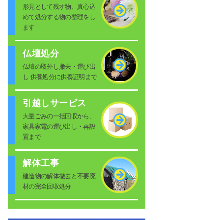
形見として残す物、真心込
めて処分する物の整理をし
ます
仏壇処分
仏壇の取外し撤去・運び出
し 供養処分に供養証明まで
引越しサービス
大量ごみの一括回収から、
家具家電の運び出し・再設
置まで
解体工事
建造物の解体撤去と不要廃
材の完全回収処分