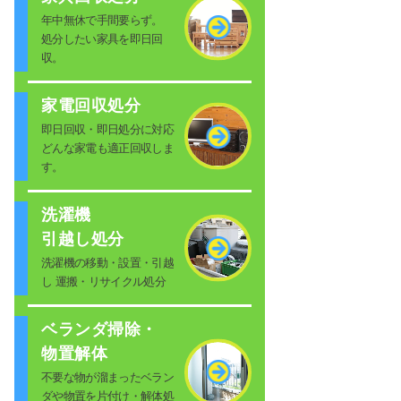
年中無休で手間要らず。
処分したい家具を即日回
収。
家電回収処分
即日回収・即日処分に対応
どんな家電も適正回収しま
す。
洗濯機
引越し処分
洗濯機の移動・設置・引越
し 運搬・リサイクル処分
ベランダ掃除・
物置解体
不要な物が溜まったベラン
ダや物置を片付け・解体処