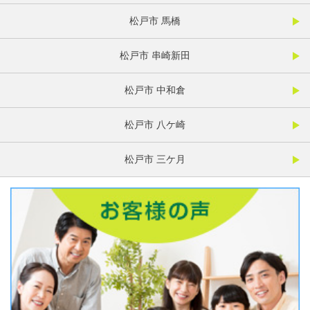
松戸市 馬橋
松戸市 串崎新田
松戸市 中和倉
松戸市 八ケ崎
松戸市 三ケ月