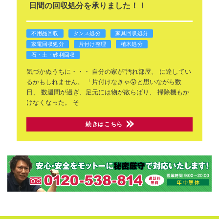
日間の回収処分を承りました！！
不用品回収
タンス処分
家具回収処分
家電回収処分
片付け整理
植木処分
石・土・砂利回収
気づかぬうちに・・・
自分の家が“汚れ部屋、
に達してい
るかもしれません。
「片付けなきゃ😮と思いながら数
日、
数週間が過ぎ、足元には物が散らばり、
掃除機もか
けなくなった。
そ
続きはこちら