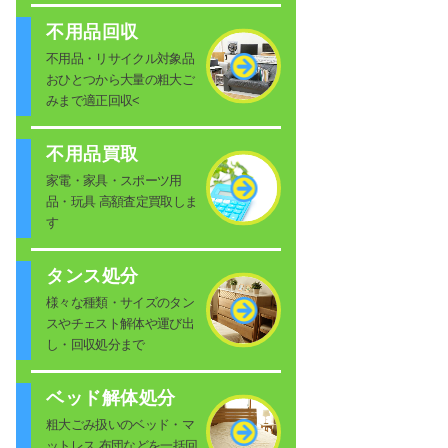
不用品回収
不用品・リサイクル対象品
おひとつから大量の粗大ご
みまで適正回収<
不用品買取
家電・家具・スポーツ用
品・玩具 高額査定買取しま
す
タンス処分
様々な種類・サイズのタン
スやチェスト解体や運び出
し・回収処分まで
ベッド解体処分
粗大ごみ扱いのベッド・マ
ットレス 布団などを一括回