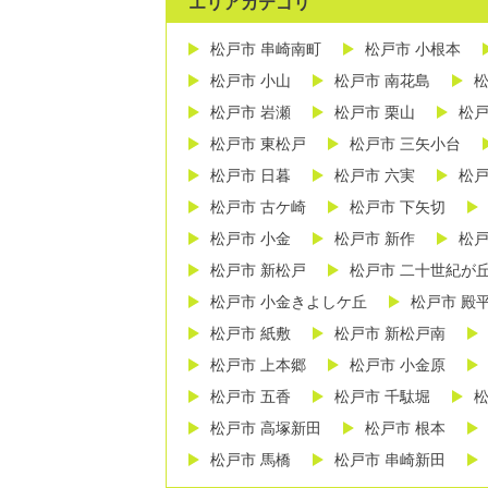
エリアカテゴリ
松戸市 串崎南町
松戸市 小根本
松戸市 小山
松戸市 南花島
松
松戸市 岩瀬
松戸市 栗山
松戸
松戸市 東松戸
松戸市 三矢小台
松戸市 日暮
松戸市 六実
松戸
松戸市 古ケ崎
松戸市 下矢切
松戸市 小金
松戸市 新作
松戸
松戸市 新松戸
松戸市 二十世紀が
松戸市 小金きよしケ丘
松戸市 殿
松戸市 紙敷
松戸市 新松戸南
松戸市 上本郷
松戸市 小金原
松戸市 五香
松戸市 千駄堀
松
松戸市 高塚新田
松戸市 根本
松戸市 馬橋
松戸市 串崎新田