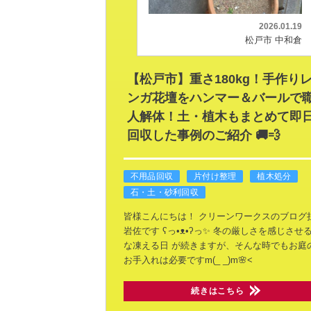
2026.01.19
松戸市 中和倉
【松戸市】重さ180kg！手作り
ンガ花壇をハンマー＆バールで
人解体！土・植木もまとめて即
回収した事例のご紹介 🚚💨
不用品回収
片付け整理
植木処分
石・土・砂利回収
皆様こんにちは！
クリーンワークスのブログ
岩佐です ʕ⁠っ⁠•⁠ᴥ⁠•⁠ʔ⁠っ✨
冬の厳しさを感じさせ
な凍える日
が続きますが、そんな時でもお庭
お手入れは必要ですm(_ _)m🌸<
続きはこちら