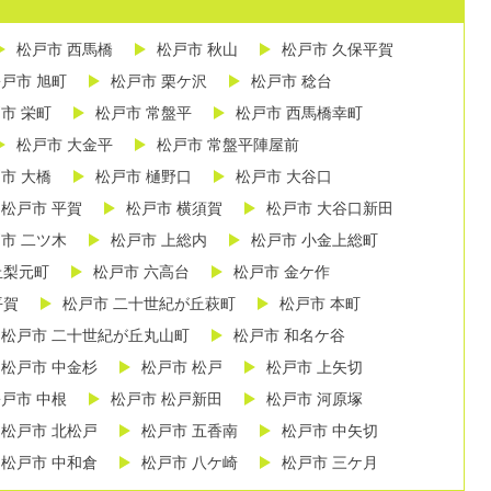
松戸市 西馬橋
松戸市 秋山
松戸市 久保平賀
戸市 旭町
松戸市 栗ケ沢
松戸市 稔台
市 栄町
松戸市 常盤平
松戸市 西馬橋幸町
松戸市 大金平
松戸市 常盤平陣屋前
市 大橋
松戸市 樋野口
松戸市 大谷口
松戸市 平賀
松戸市 横須賀
松戸市 大谷口新田
市 二ツ木
松戸市 上総内
松戸市 小金上総町
丘梨元町
松戸市 六高台
松戸市 金ケ作
平賀
松戸市 二十世紀が丘萩町
松戸市 本町
松戸市 二十世紀が丘丸山町
松戸市 和名ケ谷
松戸市 中金杉
松戸市 松戸
松戸市 上矢切
戸市 中根
松戸市 松戸新田
松戸市 河原塚
松戸市 北松戸
松戸市 五香南
松戸市 中矢切
松戸市 中和倉
松戸市 八ケ崎
松戸市 三ケ月