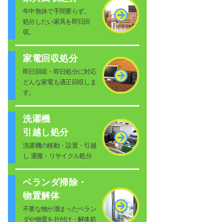
年中無休で手間要らず。
処分したい家具を即日回
収。
家電回収処分
即日回収・即日処分に対応
どんな家電も適正回収しま
す。
洗濯機
引越し処分
洗濯機の移動・設置・引越
し 運搬・リサイクル処分
ベランダ掃除・
物置解体
不要な物が溜まったベラン
ダや物置を片付け・解体処