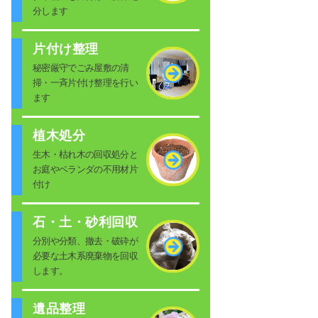
分します
片付け整理
秘密厳守でごみ屋敷の清
掃・一斉片付け整理を行い
ます
植木処分
生木・枯れ木の回収処分と
お庭やベランダの不用材片
付け
石・土・砂利回収
分別や分類、撤去・破砕が
必要な土木系廃棄物を回収
します。
遺品整理