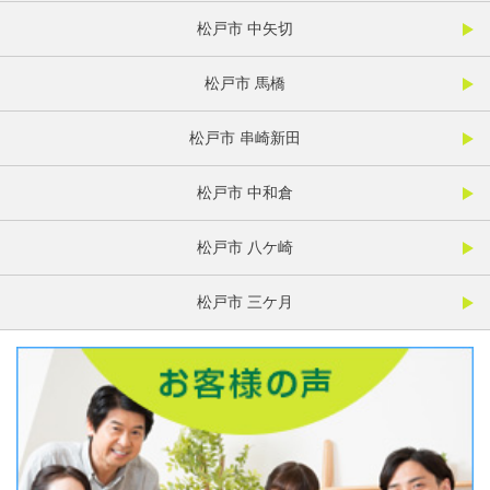
松戸市 中矢切
松戸市 馬橋
松戸市 串崎新田
松戸市 中和倉
松戸市 八ケ崎
松戸市 三ケ月