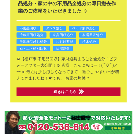
品処分・家の中の不用品全処分の即日撤去作
業のご依頼をいただきました ☺️
不用品回収
タンス処分
ベッド解体処分
冷蔵庫回収処分
家具回収処分
家電回収処分
洗濯機引越し処分
片付け整理
植木処分
石・土・砂利回収
仏壇処分
☺️【松戸市 不用品回収】家財道具まるごと全処分！ビフ
ォーアフター大公開！☺️
皆様、こんにちはー！(⌒0⌒)／
~~☀️
最近は少し涼しくなってきて、過ごし
やすい日が増
えてきましたね！🍁でも、
お家の片付け
続きはこちら