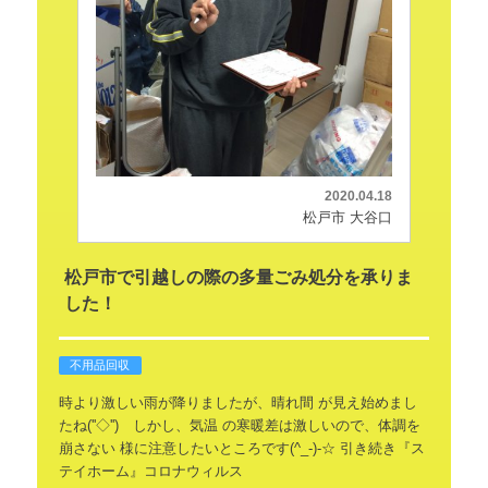
2020.04.18
松戸市 大谷口
松戸市で引越しの際の多量ごみ処分を承りま
した！
不用品回収
時より激しい雨が降りましたが、晴れ間
が見え始めまし
たね(''◇'')ゞしかし、気温
の寒暖差は激しいので、体調を
崩さない
様に注意したいところです(^_-)-☆
引き続き『ス
テイホーム』コロナウィルス