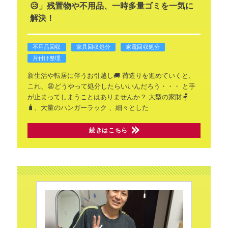
😥」残置物や不用品、一時多量ゴミを一気に
解決！
不用品回収
家具回収処分
家電回収処分
片付け整理
新生活や転居に伴うお引越し🚚
荷造りを進めていくと、
これ、😩どうやって処分したらいいんだろう・・・
と手
が止まってしまうことはありませんか？
大型の家財🪑
🧳、大量のハンガーラック
、細々とした
続きはこちら