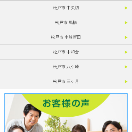
松戸市 中矢切
松戸市 馬橋
松戸市 串崎新田
松戸市 中和倉
松戸市 八ケ崎
松戸市 三ケ月