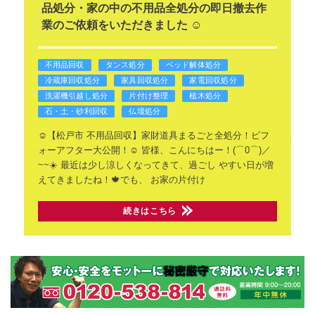
品処分・家の中の不用品全処分の即日撤去作
業のご依頼をいただきました ☺️
不用品回収
タンス処分
ベッド解体処分
冷蔵庫回収処分
家具回収処分
家電回収処分
洗濯機引越し処分
片付け整理
植木処分
石・土・砂利回収
仏壇処分
☺️【松戸市 不用品回収】家財道具まるごと全処分！ビフ
ォーアフター大公開！☺️
皆様、こんにちはー！(⌒0⌒)／
~~☀️
最近は少し涼しくなってきて、過ごし
やすい日が増
えてきましたね！🍁でも、
お家の片付け
続きはこちら