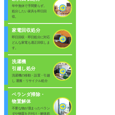
年中無休で手間要らず。
処分したい家具を即日回
収。
家電回収処分
即日回収・即日処分に対応
どんな家電も適正回収しま
す。
洗濯機
引越し処分
洗濯機の移動・設置・引越
し 運搬・リサイクル処分
ベランダ掃除・
物置解体
不要な物が溜まったベラン
ダや物置を片付け・解体処