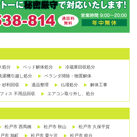
ス処分
ベッド解体処分
冷蔵庫回収処分
洗濯機引越し処分
ベランダ掃除・物置解体
・砂利回収
遺品整理
仏壇処分
解体工事
フィス 不用品回収
エアコン取り外し、処分
松戸市 西馬橋
松戸市 秋山
松戸市 久保平賀
戸市 旭町
松戸市 栗ケ沢
松戸市 稔台