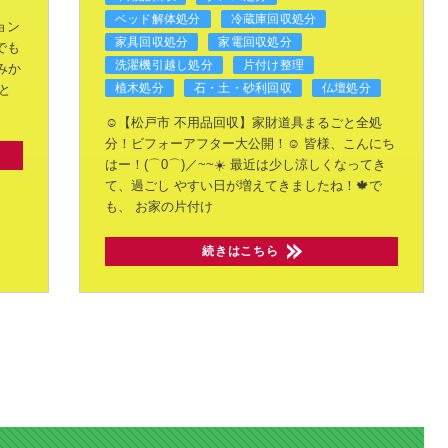
ベッド解体処分
冷蔵庫回収処分
ョン
家具回収処分
家電回収処分
でも
洗濯機引越し処分
片付け整理
みか
植木処分
石・土・砂利回収
仏壇処分
と
☺️【松戸市 不用品回収】家財道具まるごと全処
分！ビフォーアフター大公開！☺️
皆様、こんにち
はー！(⌒0⌒)／~~☀️
最近は少し涼しくなってき
て、過ごし
やすい日が増えてきましたね！🍁で
も、
お家の片付け
続きはこちら