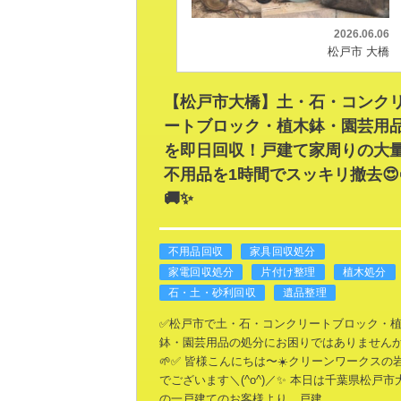
2026.06.06
松戸市 大橋
【松戸市大橋】土・石・コンク
ートブロック・植木鉢・園芸用
を即日回収！戸建て家周りの大
不用品を1時間でスッキリ撤去😍
🚚✨
不用品回収
家具回収処分
家電回収処分
片付け整理
植木処分
石・土・砂利回収
遺品整理
✅️松戸市で土・石・コンクリートブロック・
鉢・園芸用品の処分にお困りではありません
🌱✅️
皆様こんにちは〜☀️クリーンワークスの
でございます＼(^o^)／✨
本日は千葉県松戸市
の一戸建てのお客様より、戸建