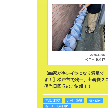
2025.11.05
松戸市 北松戸
【🏡家がキレイ✨になり満足で
す！】松戸市で残土、土嚢袋２
個当日回収のご依頼！！
不用品回収
片付け整理
植木処分
石・土・砂利回収