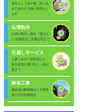
形見として残す物、真心込
めて処分する物の整理をし
ます
仏壇処分
仏壇の取外し撤去・運び出
し 供養処分に供養証明まで
引越しサービス
大量ごみの一括回収から、
家具家電の運び出し・再設
置まで
解体工事
建造物の解体撤去と不要廃
材の完全回収処分