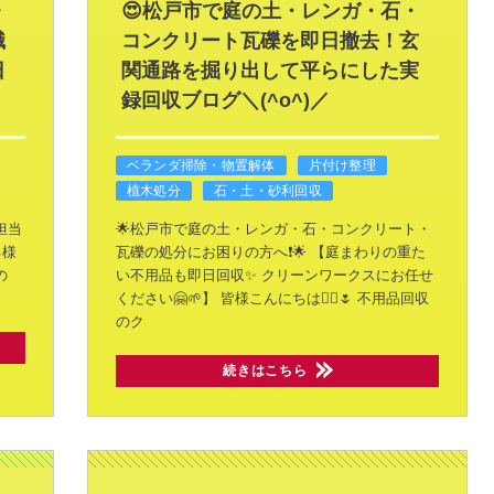
レ
😍松戸市で庭の土・レンガ・石・
職
コンクリート瓦礫を即日撤去！玄
日
関通路を掘り出して平らにした実
録回収ブログ＼(^o^)／
ベランダ掃除・物置解体
片付け整理
植木処分
石・土・砂利回収
担当
🌟松戸市で庭の土・レンガ・石・コンクリート・
る様
瓦礫の処分にお困りの方へ❗🌟
【庭まわりの重た
の
い不用品も即日回収✨
クリーンワークスにお任せ
ください🤗🌱】
皆様こんにちは🙂‍↕️🌷
不用品回収
のク
続きはこちら