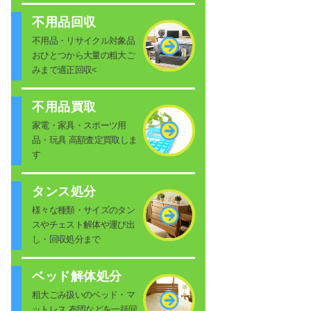
不用品回収
不用品・リサイクル対象品
おひとつから大量の粗大ご
みまで適正回収<
不用品買取
家電・家具・スポーツ用
品・玩具 高額査定買取しま
す
タンス処分
様々な種類・サイズのタン
スやチェスト解体や運び出
し・回収処分まで
ベッド解体処分
粗大ごみ扱いのベッド・マ
ットレス 布団などを一括回