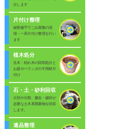
分します
片付け整理
秘密厳守でごみ屋敷の清
掃・一斉片付け整理を行い
ます
植木処分
生木・枯れ木の回収処分と
お庭やベランダの不用材片
付け
石・土・砂利回収
分別や分類、撤去・破砕が
必要な土木系廃棄物を回収
します。
遺品整理