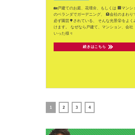
🏡戸建てのお庭、花壇🌼、もしくは
🏢マンシ
のベランダでガーデニング、
🏦会社のまわり
必ず園芸🌳されている、
そんな光景😲をよく
けます。
なぜなら戸建て、マンション、会社
いった様々
続きはこちら
1
2
3
4