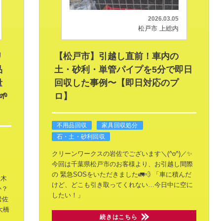
2026.03.05
松戸市 上総内
リ
【松戸市】引越し直前！車内の
品
土・砂利・単管パイプを5分で即日
量
回収した事例〜【即日対応のプ
🌱
ロ】
不用品回収
家具回収処分
石・土・砂利回収
クリーンワークスの岩佐でございます＼(^o^)／✨
今回は千葉県松戸市のお客様より、お引越し間際
の
緊急SOSをいただきました🚛💨
「車に積んだ
植木
けど、どこも引き取ってくれない…今日中に空に
か？
したい！」
岩佐
大橋
続きはこちら