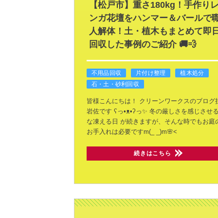
【松戸市】重さ180kg！手作り
ンガ花壇をハンマー＆バールで
人解体！土・植木もまとめて即
回収した事例のご紹介 🚚💨
不用品回収
片付け整理
植木処分
石・土・砂利回収
皆様こんにちは！
クリーンワークスのブログ
岩佐です ʕ⁠っ⁠•⁠ᴥ⁠•⁠ʔ⁠っ✨
冬の厳しさを感じさせ
な凍える日
が続きますが、そんな時でもお庭
お手入れは必要ですm(_ _)m🌸<
続きはこちら