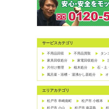
サービスカテゴリ
不用品回収
不用品買取
タン
家具回収処分
家電回収処分
片付け整理
植木処分
石・土
風呂釜・浴槽・ 湯沸かし器処分
オ
エリアカテゴリ
松戸市 串崎南町
松戸市 小根本
松戸市 小山
松戸市 南花島
松