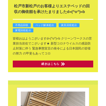
松戸市新松戸のお客様よりエステベッドの回
収の御依頼を承けたまりましたd=(^o^)=b
不用品回収
ベッド解体処分
家具回収処分
家電回収処分
皆様おはようございますd=(^o^)=b
クリーンワークスの営
業担当岩佐でございます★
新型コロナウイルスの感染防
止対策に伴う
緊急事態宣言の発令による日本国民の皆様
の努力
の甲斐もあってコロ
続きはこちら