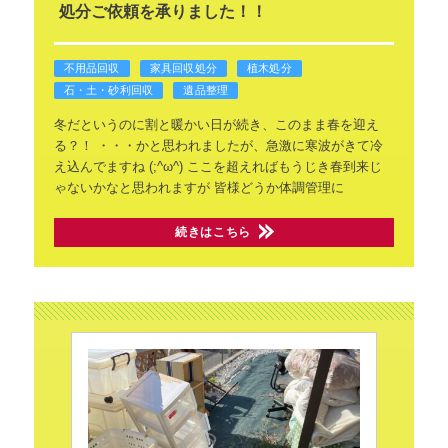
処分ご依頼を承りました！！
不用品回収
家具回収処分
植木処分
石・土・砂利回収
遺品整理
冬だというのに割と暖かい日が続き、このまま春を迎え
る？！
・・・かと思われましたが、急激に寒波がきて冷
え込んでますね
(;^ω^)
ここを超えればもうじき春到来じ
ゃないかなと思われますが
皆様どうか体調管理に
続きはこちら