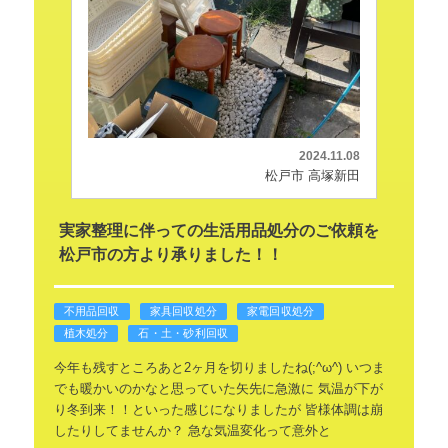
2024.11.08
松戸市 高塚新田
実家整理に伴っての生活用品処分のご依頼を
松戸市の方より承りました！！
不用品回収
家具回収処分
家電回収処分
植木処分
石・土・砂利回収
今年も残すところあと2ヶ月を切りましたね(;^ω^)
いつま
でも暖かいのかなと思っていた矢先に急激に
気温が下が
り冬到来！！といった感じになりましたが
皆様体調は崩
したりしてませんか？
急な気温変化って意外と