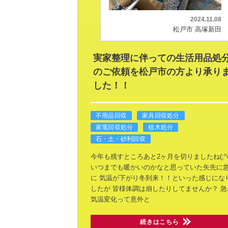
2024.11.08
松戸市 高塚新田
実家整理に伴っての生活用品処
のご依頼を松戸市の方より承り
した！！
不用品回収
家具回収処分
家電回収処分
植木処分
石・土・砂利回収
今年も残すところあと2ヶ月を切りましたね(;^ω
いつまでも暖かいのかなと思っていた矢先に
に
気温が下がり冬到来！！といった感じにな
したが
皆様体調は崩したりしてませんか？
急
気温変化って意外と
続きはこちら