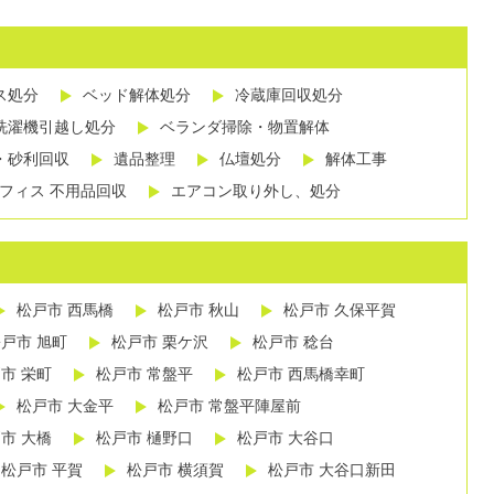
ス処分
ベッド解体処分
冷蔵庫回収処分
洗濯機引越し処分
ベランダ掃除・物置解体
・砂利回収
遺品整理
仏壇処分
解体工事
フィス 不用品回収
エアコン取り外し、処分
松戸市 西馬橋
松戸市 秋山
松戸市 久保平賀
戸市 旭町
松戸市 栗ケ沢
松戸市 稔台
市 栄町
松戸市 常盤平
松戸市 西馬橋幸町
松戸市 大金平
松戸市 常盤平陣屋前
市 大橋
松戸市 樋野口
松戸市 大谷口
松戸市 平賀
松戸市 横須賀
松戸市 大谷口新田