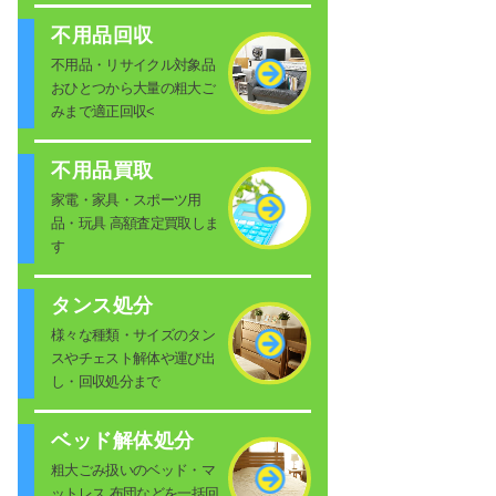
不用品回収
不用品・リサイクル対象品
おひとつから大量の粗大ご
みまで適正回収<
不用品買取
家電・家具・スポーツ用
品・玩具 高額査定買取しま
す
タンス処分
様々な種類・サイズのタン
スやチェスト解体や運び出
し・回収処分まで
ベッド解体処分
粗大ごみ扱いのベッド・マ
ットレス 布団などを一括回