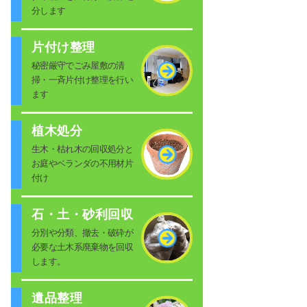
分します
片付け整理
秘密厳守でごみ屋敷の清
掃・一斉片付け整理を行い
ます
植木処分
生木・枯れ木の回収処分と
お庭やベランダの不用材片
付け
石・土・砂利回収
分別や分類、撤去・破砕が
必要な土木系廃棄物を回収
します。
遺品整理