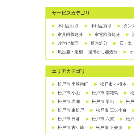
サービスカテゴリ
不用品回収
不用品買取
タン
家具回収処分
家電回収処分
片付け整理
植木処分
石・土
風呂釜・浴槽・ 湯沸かし器処分
オ
エリアカテゴリ
松戸市 串崎南町
松戸市 小根本
松戸市 小山
松戸市 南花島
松
松戸市 岩瀬
松戸市 栗山
松戸
松戸市 東松戸
松戸市 三矢小台
松戸市 日暮
松戸市 六実
松戸
松戸市 古ケ崎
松戸市 下矢切