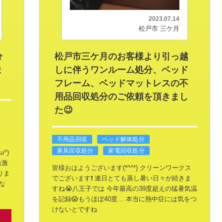
2023.07.14
松戸市 三ケ月
分
松戸市三ケ月のお客様より引っ越
ま
しに伴うワンルーム処分、ベッド
フレーム、ベッドマットレスの不
用品回収処分のご依頼を頂きまし
た😉
不用品回収
ベッド解体処分
家具回収処分
家電回収処分
^)
急激
皆様おはようございます(*^^*)
クリーンワークス
りま
でございます❗
連日とても蒸し暑い日々が続きま
な
すね😭八王子では
今年最高の39度超えの猛暑気温
を記録😱もうほぼ40度…
本当に熱中症には気をつ
けないとですね