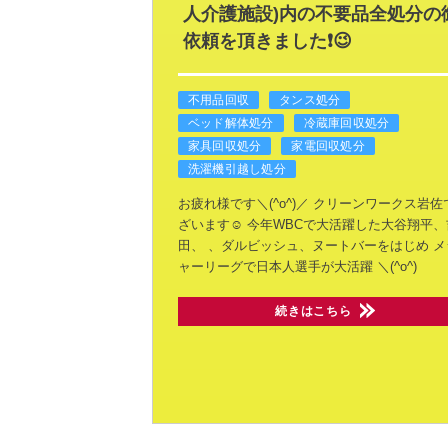
人介護施設)内の不要品全処分の
依頼を頂きました❗😉
不用品回収
タンス処分
ベッド解体処分
冷蔵庫回収処分
家具回収処分
家電回収処分
洗濯機引越し処分
お疲れ様です＼(^o^)／
クリーンワークス岩佐
ざいます☺️
今年WBCで大活躍した大谷翔平、
田、
、ダルビッシュ、ヌートバーをはじめ
メ
ャーリーグで日本人選手が大活躍
＼(^o^)
続きはこちら