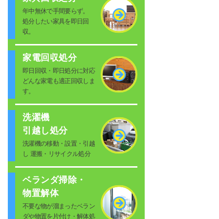
年中無休で手間要らず。
処分したい家具を即日回
収。
家電回収処分
即日回収・即日処分に対応
どんな家電も適正回収しま
す。
洗濯機
引越し処分
洗濯機の移動・設置・引越
し 運搬・リサイクル処分
ベランダ掃除・
物置解体
不要な物が溜まったベラン
ダや物置を片付け・解体処