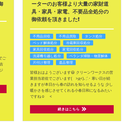
御
ーターのお客様より大量の家財道
具・家具・家電、不要品全処分の
御依頼を頂きました❗
不用品回収
不用品買取
タンス処分
ベッド解体処分
冷蔵庫回収処分
家具回収処分
家電回収処分
洗濯機引越し処分
ベランダ掃除・物置解体
でご
片付け整理
遺品整理
吉
ジ
皆様おはようございます😃
クリーンワークスの営
業担当岩佐でございます( >д<)､;'.･
寒い日が続
きますが本日から春の訪れを知らせるような
少し
暖かさを感じさせてくれる小春日和になるみたい
ですね☺️
<
続きはこちら