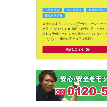
不用品回収
タンス処分
家具回収処分
家電回収処分
皆様おはようございます(*^^*)
クリーンワーク
岩佐でございます★
10月も後半に差し掛かり
訪れを予感させる
ような寒さになってきまし
( >д<)､;'.･
季節の変わり目は風邪を
続きはこちら