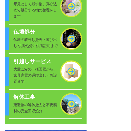
形見として残す物、真心込
めて処分する物の整理をし
ます
仏壇処分
仏壇の取外し撤去・運び出
し 供養処分に供養証明まで
引越しサービス
大量ごみの一括回収から、
家具家電の運び出し・再設
置まで
解体工事
建造物の解体撤去と不要廃
材の完全回収処分