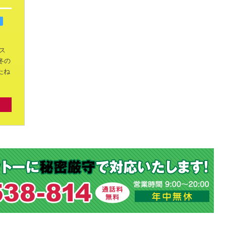
ス
冬の
たね