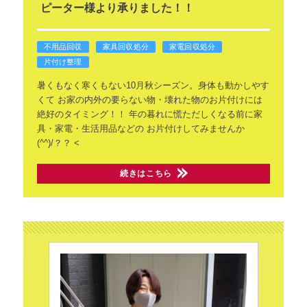
ピーター様より承りました！！
不用品回収
家具回収処分
家電回収処分
片付け整理
暑くもなく寒くもない10月秋シーズン。身体も動かしやす
くて
お家の内外の要らない物・壊れた物のお片付けには
絶好のタイミング！！
年の暮れに慌ただしくなる前に家
具・家電・生活用品などの
お片付けしてみませんか
(^^)/？？
<
続きはこちら