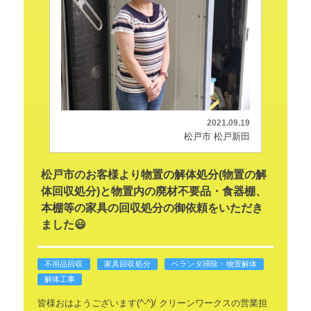
2021.09.19
松戸市 松戸新田
松戸市のお客様より物置の解体処分(物置の解
体回収処分)と物置内の廃材不要品・食器棚、
本棚等の家具の回収処分の御依頼をいただき
ました😃
不用品回収
家具回収処分
ベランダ掃除・物置解体
解体工事
皆様おはようございます(^-^)/
クリーンワークスの営業担