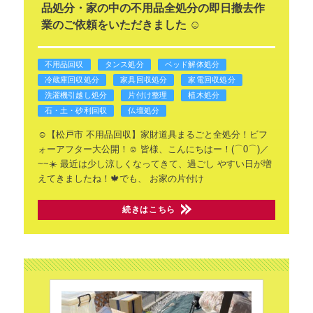
品処分・家の中の不用品全処分の即日撤去作
業のご依頼をいただきました ☺️
不用品回収
タンス処分
ベッド解体処分
冷蔵庫回収処分
家具回収処分
家電回収処分
洗濯機引越し処分
片付け整理
植木処分
石・土・砂利回収
仏壇処分
☺️【松戸市 不用品回収】家財道具まるごと全処分！ビフ
ォーアフター大公開！☺️
皆様、こんにちはー！(⌒0⌒)／
~~☀️
最近は少し涼しくなってきて、過ごし
やすい日が増
えてきましたね！🍁でも、
お家の片付け
続きはこちら