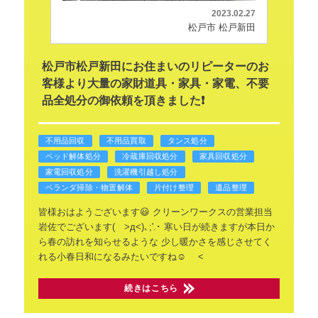
2023.02.27
松戸市 松戸新田
松戸市松戸新田にお住まいのリピーターのお
客様より大量の家財道具・家具・家電、不要
品全処分の御依頼を頂きました❗
不用品回収
不用品買取
タンス処分
ベッド解体処分
冷蔵庫回収処分
家具回収処分
家電回収処分
洗濯機引越し処分
ベランダ掃除・物置解体
片付け整理
遺品整理
皆様おはようございます😃
クリーンワークスの営業担当
岩佐でございます( >д<)､;'.･
寒い日が続きますが本日か
ら春の訪れを知らせるような
少し暖かさを感じさせてく
れる小春日和になるみたいですね☺️
<
続きはこちら