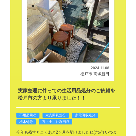
2024.11.08
松戸市 高塚新田
実家整理に伴っての生活用品処分のご依頼を
松戸市の方より承りました！！
不用品回収
家具回収処分
家電回収処分
植木処分
石・土・砂利回収
今年も残すところあと2ヶ月を切りましたね(;^ω^)
いつま