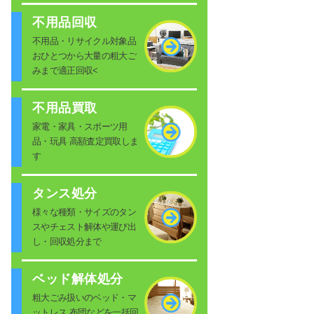
不用品回収
不用品・リサイクル対象品
おひとつから大量の粗大ご
みまで適正回収<
不用品買取
家電・家具・スポーツ用
品・玩具 高額査定買取しま
す
タンス処分
様々な種類・サイズのタン
スやチェスト解体や運び出
し・回収処分まで
ベッド解体処分
粗大ごみ扱いのベッド・マ
ットレス 布団などを一括回