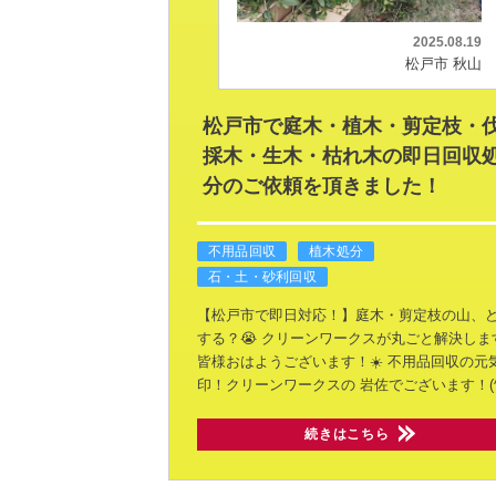
2025.08.19
松戸市 秋山
松戸市で庭木・植木・剪定枝・
採木・生木・枯れ木の即日回収
分のご依頼を頂きました！
不用品回収
植木処分
石・土・砂利回収
​【松戸市で即日対応！】庭木・剪定枝の山、
する？😭 クリーンワークスが丸ごと解決しま
皆様おはようございます！☀️
不用品回収の元
印！クリーンワークスの
岩佐でございます！(^
続きはこちら