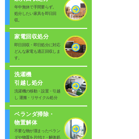
年中無休で手間要らず。
処分したい家具を即日回
収。
家電回収処分
即日回収・即日処分に対応
どんな家電も適正回収しま
す。
洗濯機
引越し処分
洗濯機の移動・設置・引越
し 運搬・リサイクル処分
ベランダ掃除・
物置解体
不要な物が溜まったベラン
ダや物置を片付け・解体処