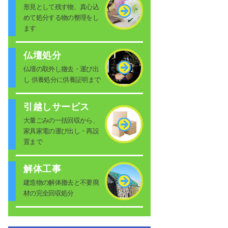
形見として残す物、真心込
めて処分する物の整理をし
ます
仏壇処分
仏壇の取外し撤去・運び出
し 供養処分に供養証明まで
引越しサービス
大量ごみの一括回収から、
家具家電の運び出し・再設
置まで
解体工事
建造物の解体撤去と不要廃
材の完全回収処分