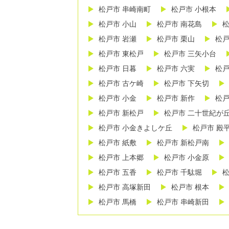
松戸市 串崎南町
松戸市 小根本
松戸市 小山
松戸市 南花島
松
松戸市 岩瀬
松戸市 栗山
松戸
松戸市 東松戸
松戸市 三矢小台
松戸市 日暮
松戸市 六実
松戸
松戸市 古ケ崎
松戸市 下矢切
松戸市 小金
松戸市 新作
松戸
松戸市 新松戸
松戸市 二十世紀が
松戸市 小金きよしケ丘
松戸市 殿
松戸市 紙敷
松戸市 新松戸南
松戸市 上本郷
松戸市 小金原
松戸市 五香
松戸市 千駄堀
松
松戸市 高塚新田
松戸市 根本
松戸市 馬橋
松戸市 串崎新田