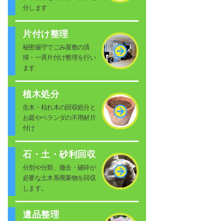
分します
片付け整理
秘密厳守でごみ屋敷の清
掃・一斉片付け整理を行い
ます
植木処分
生木・枯れ木の回収処分と
お庭やベランダの不用材片
付け
石・土・砂利回収
分別や分類、撤去・破砕が
必要な土木系廃棄物を回収
します。
遺品整理