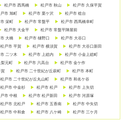
松戸市 西馬橋
松戸市 秋山
松戸市 久保平賀
戸市 旭町
松戸市 栗ケ沢
松戸市 稔台
市 栄町
松戸市 常盤平
松戸市 西馬橋幸町
松戸市 大金平
松戸市 常盤平陣屋前
市 大橋
松戸市 樋野口
松戸市 大谷口
松戸市 平賀
松戸市 横須賀
松戸市 大谷口新田
市 二ツ木
松戸市 上総内
松戸市 小金上総町
丘梨元町
松戸市 六高台
松戸市 金ケ作
平賀
松戸市 二十世紀が丘萩町
松戸市 本町
松戸市 二十世紀が丘丸山町
松戸市 和名ケ谷
松戸市 中金杉
松戸市 松戸
松戸市 上矢切
戸市 中根
松戸市 松戸新田
松戸市 河原塚
松戸市 北松戸
松戸市 五香南
松戸市 中矢切
松戸市 中和倉
松戸市 八ケ崎
松戸市 三ケ月