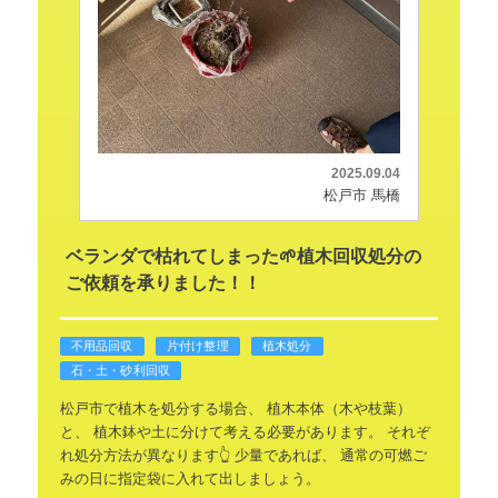
2025.09.04
松戸市 馬橋
ベランダで枯れてしまった🌱植木回収処分の
ご依頼を承りました！！
不用品回収
片付け整理
植木処分
石・土・砂利回収
松戸市で植木を処分する場合、
植木本体（木や枝葉）
と、
植木鉢や土に分けて考える必要があります。
それぞ
れ処分方法が異なります👆
少量であれば、
通常の可燃ご
みの日に指定袋に入れて出しましょう。