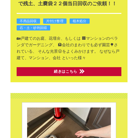
で残土、土嚢袋２２個当日回収のご依頼！！
不用品回収
片付け整理
植木処分
石・土・砂利回収
🏡戸建てのお庭、花壇🌼、もしくは
🏢マンションのベラ
ンダでガーデニング、
🏦会社のまわりでも必ず園芸🌳さ
れている、
そんな光景😲をよくみかけます。
なぜなら戸
建て、マンション、会社
といった様々
続きはこちら