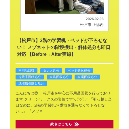
2026.02.08
松戸市 上総内
【松戸市】2階の学習机・ベッドが下ろせな
い！ メゾネットの階段搬出・解体処分も即日
対応 【Before→After実録】
不用品回収
タンス処分
ベッド解体処分
冷蔵庫回収処分
家具回収処分
家電回収処分
洗濯機引越し処分
こんにちは😊！
松戸市を中心に不用品回収を行っており
ます
クリーンワークスの岩佐です＼(^o^)／
「引っ越し当
日なのに、2階の学習机が
階段を通らなくて下ろせな
い…」
「メゾネ
続きはこちら