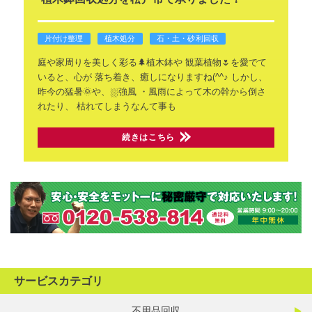
片付け整理
植木処分
石・土・砂利回収
庭や家周りを美しく彩る🌲植木鉢や
観葉植物🌷を愛でて
いると、心が
落ち着き、癒しになりますね(^^♪
しかし、
昨今の猛暑🌞や、⛆強風
・風雨によって木の幹から倒さ
れたり、
枯れてしまうなんて事も
続きはこちら
サービスカテゴリ
不用品回収