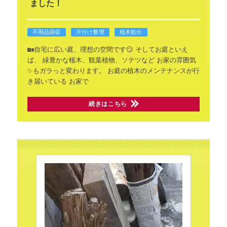
ました！
不用品回収
片付け整理
植木処分
🏡自宅に広い庭、理想の空間です😏
そしてお庭といえ
ば、
緑豊かな植木、観葉植物、ソテツなど
お家の雰囲気
✨もガラっと変わります。
お庭の植木のメンテナンスが行
き届いている
お家で
続きはこちら