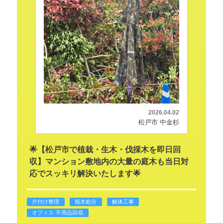
2026.04.02
松戸市 中金杉
🌟【松戸市で植栽・生木・伐採木を即日回
収】マンション敷地内の大量の庭木も当日対
応でスッキリ解決いたします🌟
片付け整理
植木処分
解体工事
オフィス 不用品回収