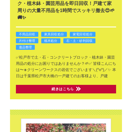
ク・植木鉢・園芸用品を即日回収！戸建て家
周りの大量不用品を1時間でスッキリ撤去😍🌱
🚚✨
不用品回収
家具回収処分
家電回収処分
片付け整理
植木処分
石・土・砂利回収
遺品整理
✅️松戸市で土・石・コンクリートブロック・植木鉢・園芸
用品の処分にお困りではありませんか？🌱✅️
皆様こんにち
は〜☀️クリーンワークスの岩佐でございます＼(^o^)／✨
本
日は千葉県松戸市大橋の一戸建てのお客様より、戸建
続きはこちら