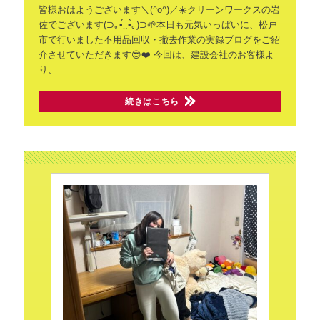
皆様おはようございます＼(^o^)／☀️クリーンワークスの岩
佐でございます(⁠⊃⁠｡⁠•́⁠‿⁠•̀⁠｡⁠)⁠⊃🌱本日も元気いっぱいに、松戸
市で行いました不用品回収・撤去作業の実録ブログをご紹
介させていただきます😍❤️
今回は、建設会社のお客様よ
り、
続きはこちら