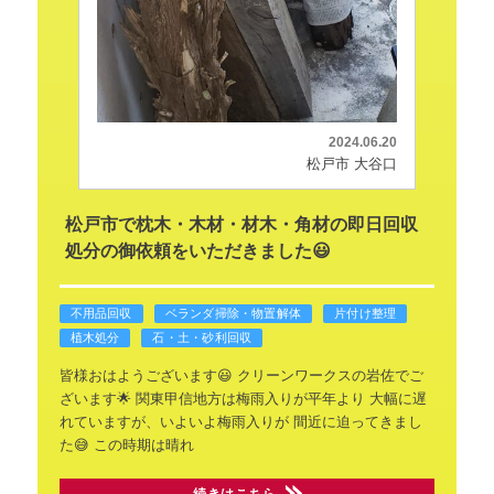
2024.06.20
松戸市 大谷口
松戸市で枕木・木材・材木・角材の即日回収
処分の御依頼をいただきました😃
不用品回収
ベランダ掃除・物置解体
片付け整理
植木処分
石・土・砂利回収
皆様おはようございます😃
クリーンワークスの岩佐でご
ざいます🌟
関東甲信地方は梅雨入りが平年より
大幅に遅
れていますが、いよいよ梅雨入りが
間近に迫ってきまし
た😅
この時期は晴れ
続きはこちら