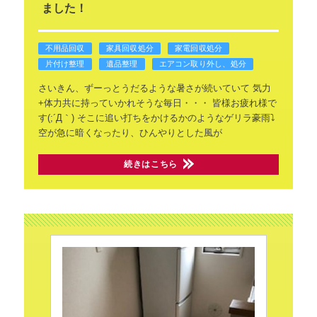
ました！
不用品回収
家具回収処分
家電回収処分
片付け整理
遺品整理
エアコン取り外し、処分
さいきん、ずーっとうだるような暑さが続いていて
気力
+体力共に持っていかれそうな毎日・・・
皆様お疲れ様で
す(;´Д｀)
そこに追い打ちをかけるかのようなゲリラ豪雨⤵
空が急に暗くなったり、ひんやりとした風が
続きはこちら