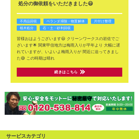
処分の御依頼をいただきました😃
不用品回収
ベランダ掃除・物置解体
片付け整理
植木処分
石・土・砂利回収
皆様おはようございます😃
クリーンワークスの岩佐でご
ざいます🌟
関東甲信地方は梅雨入りが平年より
大幅に遅
れていますが、いよいよ梅雨入りが
間近に迫ってきまし
た😅
この時期は晴れ
続きはこちら
サービスカテゴリ