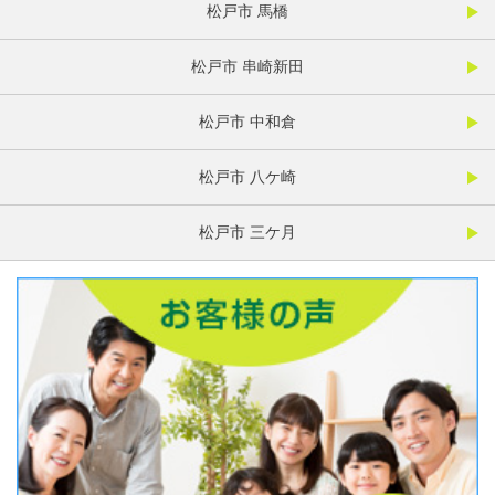
松戸市 馬橋
松戸市 串崎新田
松戸市 中和倉
松戸市 八ケ崎
松戸市 三ケ月