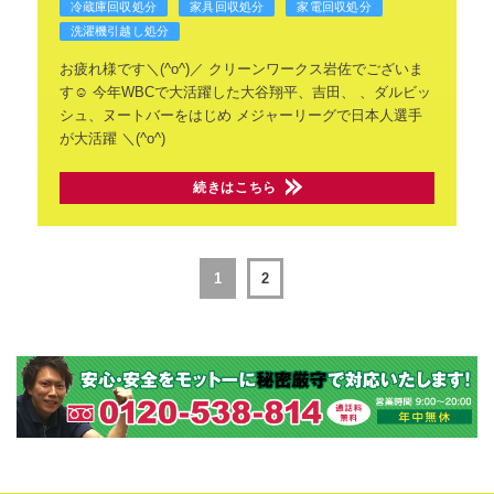
冷蔵庫回収処分
家具回収処分
家電回収処分
洗濯機引越し処分
お疲れ様です＼(^o^)／
クリーンワークス岩佐でございま
す☺️
今年WBCで大活躍した大谷翔平、吉田、
、ダルビッ
シュ、ヌートバーをはじめ
メジャーリーグで日本人選手
が大活躍
＼(^o^)
続きはこちら
1
2