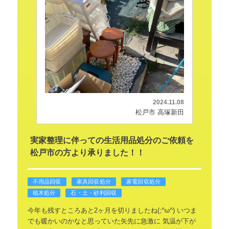
2024.11.08
松戸市 高塚新田
実家整理に伴っての生活用品処分のご依頼を
松戸市の方より承りました！！
不用品回収
家具回収処分
家電回収処分
植木処分
石・土・砂利回収
今年も残すところあと2ヶ月を切りましたね(;^ω^)
いつま
でも暖かいのかなと思っていた矢先に急激に
気温が下が