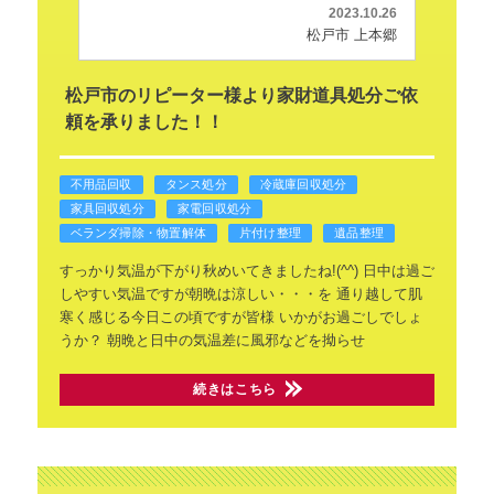
2023.10.26
松戸市 上本郷
松戸市のリピーター様より家財道具処分ご依
頼を承りました！！
不用品回収
タンス処分
冷蔵庫回収処分
家具回収処分
家電回収処分
ベランダ掃除・物置解体
片付け整理
遺品整理
すっかり気温が下がり秋めいてきましたね!(^^)
日中は過ご
しやすい気温ですが朝晩は涼しい・・・を
通り越して肌
寒く感じる今日この頃ですが皆様
いかがお過ごしでしょ
うか？
朝晩と日中の気温差に風邪などを拗らせ
続きはこちら