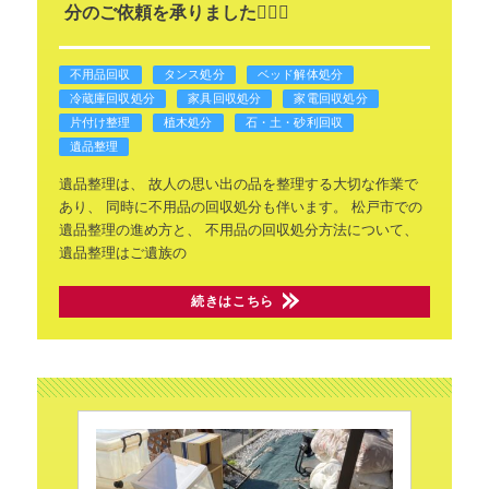
分のご依頼を承りました🙇🏻‍♂️
不用品回収
タンス処分
ベッド解体処分
冷蔵庫回収処分
家具回収処分
家電回収処分
片付け整理
植木処分
石・土・砂利回収
遺品整理
遺品整理は、
故人の思い出の品を整理する大切な作業で
あり、
同時に不用品の回収処分も伴います。
松戸市での
遺品整理の進め方と、
不用品の回収処分方法について、
遺品整理はご遺族の
続きはこちら