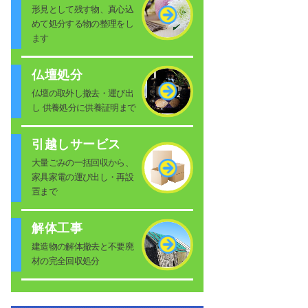
形見として残す物、真心込
めて処分する物の整理をし
ます
仏壇処分
仏壇の取外し撤去・運び出
し 供養処分に供養証明まで
引越しサービス
大量ごみの一括回収から、
家具家電の運び出し・再設
置まで
解体工事
建造物の解体撤去と不要廃
材の完全回収処分