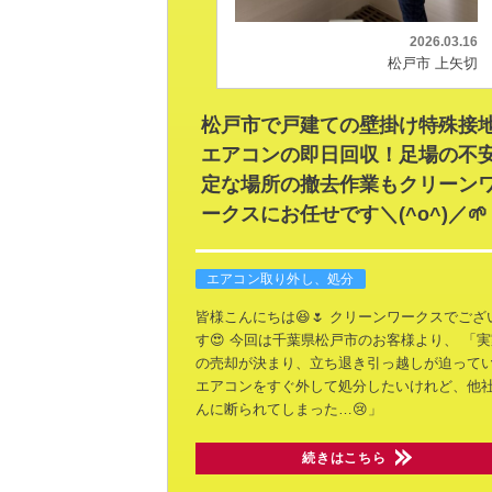
2026.03.16
松戸市 上矢切
松戸市で戸建ての壁掛け特殊接
エアコンの即日回収！足場の不
定な場所の撤去作業もクリーン
ークスにお任せです＼(^o^)／🌱
エアコン取り外し、処分
皆様こんにちは😆🌷 クリーンワークスでござ
す😍
今回は千葉県松戸市のお客様より、
「実
の売却が決まり、立ち退き引っ越しが迫って
エアコンをすぐ外して処分したいけれど、他
んに断られてしまった…😢」
続きはこちら