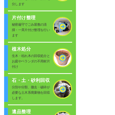
分します
片付け整理
秘密厳守でごみ屋敷の清
掃・一斉片付け整理を行い
ます
植木処分
生木・枯れ木の回収処分と
お庭やベランダの不用材片
付け
石・土・砂利回収
分別や分類、撤去・破砕が
必要な土木系廃棄物を回収
します。
遺品整理