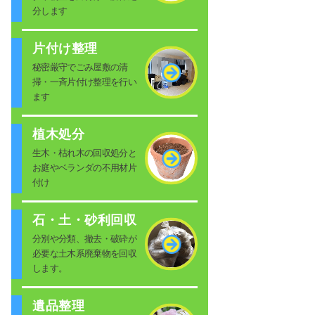
分します
片付け整理
秘密厳守でごみ屋敷の清
掃・一斉片付け整理を行い
ます
植木処分
生木・枯れ木の回収処分と
お庭やベランダの不用材片
付け
石・土・砂利回収
分別や分類、撤去・破砕が
必要な土木系廃棄物を回収
します。
遺品整理