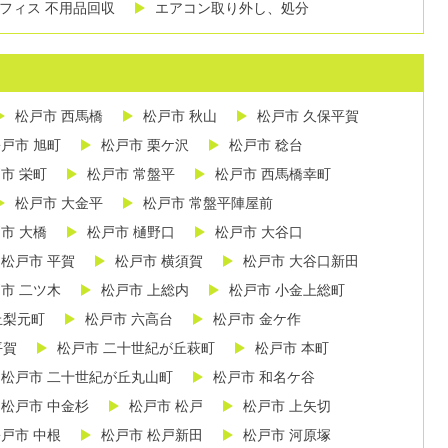
フィス 不用品回収
エアコン取り外し、処分
松戸市 西馬橋
松戸市 秋山
松戸市 久保平賀
戸市 旭町
松戸市 栗ケ沢
松戸市 稔台
市 栄町
松戸市 常盤平
松戸市 西馬橋幸町
松戸市 大金平
松戸市 常盤平陣屋前
市 大橋
松戸市 樋野口
松戸市 大谷口
松戸市 平賀
松戸市 横須賀
松戸市 大谷口新田
市 二ツ木
松戸市 上総内
松戸市 小金上総町
丘梨元町
松戸市 六高台
松戸市 金ケ作
平賀
松戸市 二十世紀が丘萩町
松戸市 本町
松戸市 二十世紀が丘丸山町
松戸市 和名ケ谷
松戸市 中金杉
松戸市 松戸
松戸市 上矢切
戸市 中根
松戸市 松戸新田
松戸市 河原塚