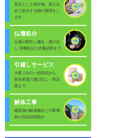
形見として残す物、真心込
めて処分する物の整理をし
ます
仏壇処分
仏壇の取外し撤去・運び出
し 供養処分に供養証明まで
引越しサービス
大量ごみの一括回収から、
家具家電の運び出し・再設
置まで
解体工事
建造物の解体撤去と不要廃
材の完全回収処分