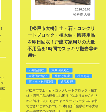
2026.06.06
松戸市 大橋
！
【松戸市大橋】土・石・コンクリ
を
ートブロック・植木鉢・園芸用品
け
を即日回収！戸建て家周りの大量
不用品を1時間でスッキリ撤去😍🌱
🚚✨
不用品回収
家具回収処分
家電回収処分
片付け整理
植木処分
大ご
石・土・砂利回収
遺品整理
クス
県松
✅️松戸市で土・石・コンクリートブロック・植木
、
鉢・園芸用品の処分にお困りではありませんか？
タ
🌱✅️
皆様こんにちは〜☀️クリーンワークスの岩佐
でございます＼(^o^)／✨
本日は千葉県松戸市大橋
の一戸建てのお客様より、戸建