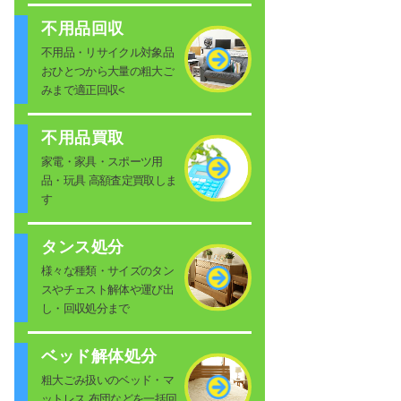
不用品回収
不用品・リサイクル対象品
おひとつから大量の粗大ご
みまで適正回収<
不用品買取
家電・家具・スポーツ用
品・玩具 高額査定買取しま
す
タンス処分
様々な種類・サイズのタン
スやチェスト解体や運び出
し・回収処分まで
ベッド解体処分
粗大ごみ扱いのベッド・マ
ットレス 布団などを一括回