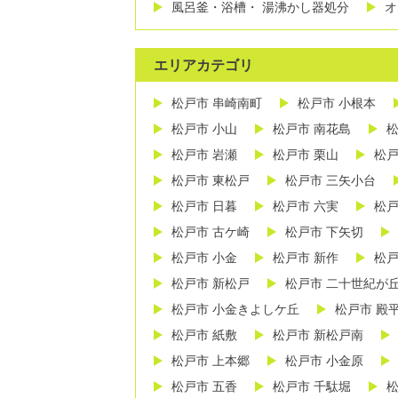
風呂釜・浴槽・ 湯沸かし器処分
オ
エリアカテゴリ
松戸市 串崎南町
松戸市 小根本
松戸市 小山
松戸市 南花島
松
松戸市 岩瀬
松戸市 栗山
松戸
松戸市 東松戸
松戸市 三矢小台
松戸市 日暮
松戸市 六実
松戸
松戸市 古ケ崎
松戸市 下矢切
松戸市 小金
松戸市 新作
松戸
松戸市 新松戸
松戸市 二十世紀が
松戸市 小金きよしケ丘
松戸市 殿
松戸市 紙敷
松戸市 新松戸南
松戸市 上本郷
松戸市 小金原
松戸市 五香
松戸市 千駄堀
松