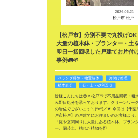
2026.06.21
松戸市 松戸
【松戸市】分別不要で丸投げOK
大量の植木鉢・プランター・土
即日一括回収した戸建てお片付
事例🚛🌱
ベランダ掃除・物置解体
片付け整理
植木処分
石・土・砂利回収
皆様こんにちは😆🌷松戸市で不用品回収・粗
み即日処分を承っております、クリーンワー
の岩佐でございます＼(^o^)／🌟
今回は【千葉
戸市松戸】の戸建てにお住まいのお客様より
「庭や玄関周りに大量にある植木鉢、プラン
ー、園芸土、枯れた植物を即