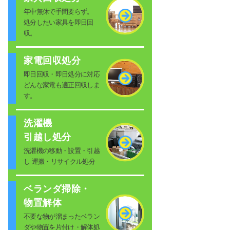
年中無休で手間要らず。
処分したい家具を即日回
収。
家電回収処分
即日回収・即日処分に対応
どんな家電も適正回収しま
す。
洗濯機
引越し処分
洗濯機の移動・設置・引越
し 運搬・リサイクル処分
ベランダ掃除・
物置解体
不要な物が溜まったベラン
ダや物置を片付け・解体処