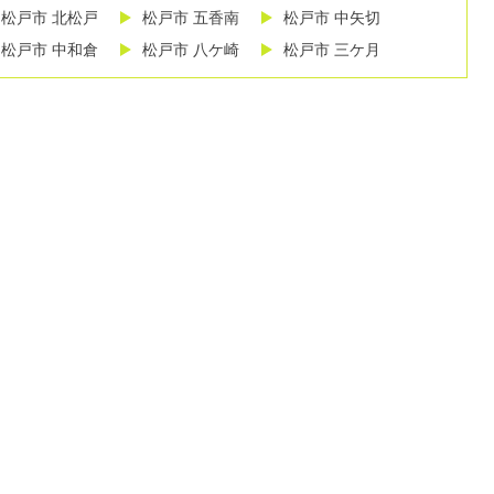
松戸市 北松戸
松戸市 五香南
松戸市 中矢切
松戸市 中和倉
松戸市 八ケ崎
松戸市 三ケ月