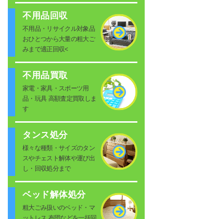
不用品回収
不用品・リサイクル対象品
おひとつから大量の粗大ご
みまで適正回収<
不用品買取
家電・家具・スポーツ用
品・玩具 高額査定買取しま
す
タンス処分
様々な種類・サイズのタン
スやチェスト解体や運び出
し・回収処分まで
ベッド解体処分
粗大ごみ扱いのベッド・マ
ットレス 布団などを一括回