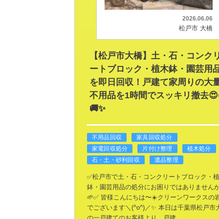
2026.06.06
松戸市 大橋
【松戸市大橋】土・石・コンク
ートブロック・植木鉢・園芸用
を即日回収！戸建て家周りの大
不用品を1時間でスッキリ撤去😍
🚚✨
不用品回収
家具回収処分
家電回収処分
片付け整理
植木処分
石・土・砂利回収
遺品整理
✅️松戸市で土・石・コンクリートブロック・
鉢・園芸用品の処分にお困りではありません
🌱✅️
皆様こんにちは〜☀️クリーンワークスの
でございます＼(^o^)／✨
本日は千葉県松戸市
の一戸建てのお客様より、戸建