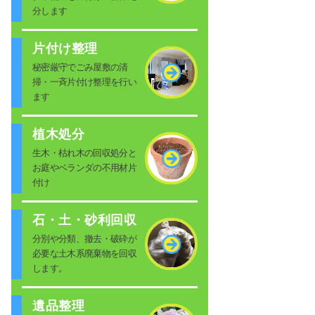
分します
片付け整理
秘密厳守でごみ屋敷の清
掃・一斉片付け整理を行い
ます
植木処分
生木・枯れ木の回収処分と
お庭やベランダの不用材片
付け
石・土・砂利回収
分別や分類、撤去・破砕が
必要な土木系廃棄物を回収
します。
遺品整理