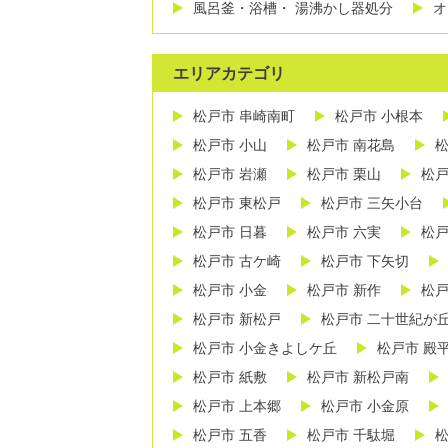
風呂釜・浴槽・ 湯沸かし器処分
オ
エリアカテゴリ
松戸市 串崎南町
松戸市 小根本
松戸市 小山
松戸市 南花島
松
松戸市 岩瀬
松戸市 栗山
松戸
松戸市 東松戸
松戸市 三矢小台
松戸市 日暮
松戸市 六実
松戸
松戸市 古ケ崎
松戸市 下矢切
松戸市 小金
松戸市 新作
松戸
松戸市 新松戸
松戸市 二十世紀が
松戸市 小金きよしケ丘
松戸市 殿
松戸市 紙敷
松戸市 新松戸南
松戸市 上本郷
松戸市 小金原
松戸市 五香
松戸市 千駄堀
松