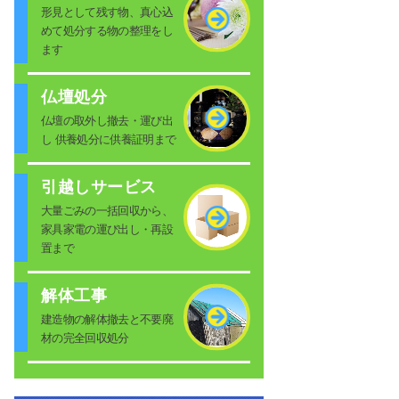
形見として残す物、真心込
めて処分する物の整理をし
ます
仏壇処分
仏壇の取外し撤去・運び出
し 供養処分に供養証明まで
引越しサービス
大量ごみの一括回収から、
家具家電の運び出し・再設
置まで
解体工事
建造物の解体撤去と不要廃
材の完全回収処分