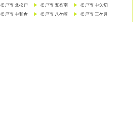
松戸市 北松戸
松戸市 五香南
松戸市 中矢切
松戸市 中和倉
松戸市 八ケ崎
松戸市 三ケ月