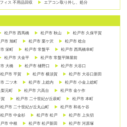
フィス 不用品回収
エアコン取り外し、処分
松戸市 西馬橋
松戸市 秋山
松戸市 久保平賀
戸市 旭町
松戸市 栗ケ沢
松戸市 稔台
市 栄町
松戸市 常盤平
松戸市 西馬橋幸町
松戸市 大金平
松戸市 常盤平陣屋前
市 大橋
松戸市 樋野口
松戸市 大谷口
松戸市 平賀
松戸市 横須賀
松戸市 大谷口新田
市 二ツ木
松戸市 上総内
松戸市 小金上総町
丘梨元町
松戸市 六高台
松戸市 金ケ作
平賀
松戸市 二十世紀が丘萩町
松戸市 本町
松戸市 二十世紀が丘丸山町
松戸市 和名ケ谷
松戸市 中金杉
松戸市 松戸
松戸市 上矢切
戸市 中根
松戸市 松戸新田
松戸市 河原塚