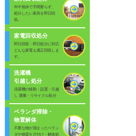
年中無休で手間要らず。
処分したい家具を即日回
収。
家電回収処分
即日回収・即日処分に対応
どんな家電も適正回収しま
す。
洗濯機
引越し処分
洗濯機の移動・設置・引越
し 運搬・リサイクル処分
ベランダ掃除・
物置解体
不要な物が溜まったベラン
ダや物置を片付け・解体処