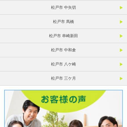
松戸市 中矢切
松戸市 馬橋
松戸市 串崎新田
松戸市 中和倉
松戸市 八ケ崎
松戸市 三ケ月