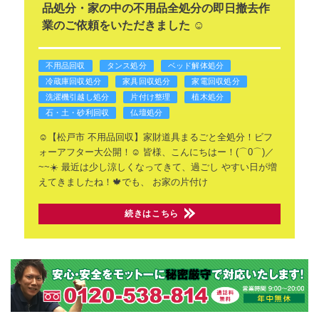
品処分・家の中の不用品全処分の即日撤去作
業のご依頼をいただきました ☺️
不用品回収
タンス処分
ベッド解体処分
冷蔵庫回収処分
家具回収処分
家電回収処分
洗濯機引越し処分
片付け整理
植木処分
石・土・砂利回収
仏壇処分
☺️【松戸市 不用品回収】家財道具まるごと全処分！ビフ
ォーアフター大公開！☺️
皆様、こんにちはー！(⌒0⌒)／
~~☀️
最近は少し涼しくなってきて、過ごし
やすい日が増
えてきましたね！🍁でも、
お家の片付け
続きはこちら