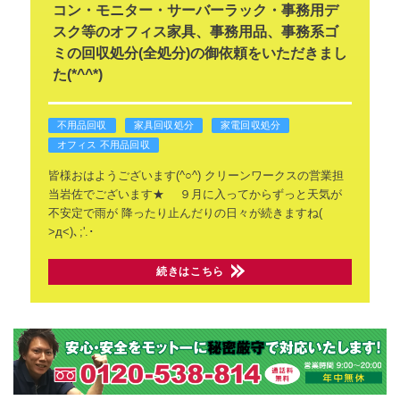
コン・モニター・サーバーラック・事務用デ
スク等のオフィス家具、事務用品、事務系ゴ
ミの回収処分(全処分)の御依頼をいただきまし
た(*^^*)
不用品回収
家具回収処分
家電回収処分
オフィス 不用品回収
皆様おはようございます(^○^)
クリーンワークスの営業担
当岩佐でございます★
９月に入ってからずっと天気が
不安定で雨が
降ったり止んだりの日々が続きますね(
>д<)､;'.･
続きはこちら