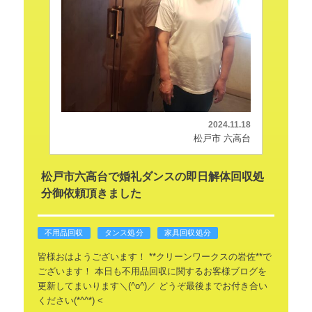
2024.11.18
松戸市 六高台
松戸市六高台で婚礼ダンスの即日解体回収処
分御依頼頂きました
不用品回収
タンス処分
家具回収処分
皆様おはようございます！
**クリーンワークスの岩佐**で
ございます！
本日も不用品回収に関するお客様ブログを
更新してまいります＼(^o^)／
どうぞ最後までお付き合い
ください(*^^*)
<