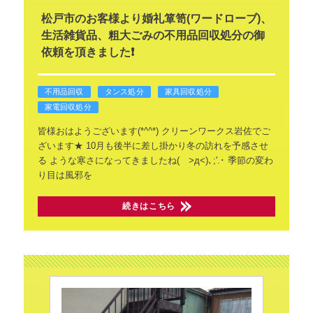
松戸市のお客様より婚礼箪笥(ワードローブ)、
生活雑貨品、粗大ごみの不用品回収処分の御
依頼を頂きました❗
不用品回収
タンス処分
家具回収処分
家電回収処分
皆様おはようございます(*^^*)
クリーンワークス岩佐でご
ざいます★
10月も後半に差し掛かり冬の訪れを予感させ
る
ような寒さになってきましたね( >д<)､;'.･
季節の変わ
り目は風邪を
続きはこちら