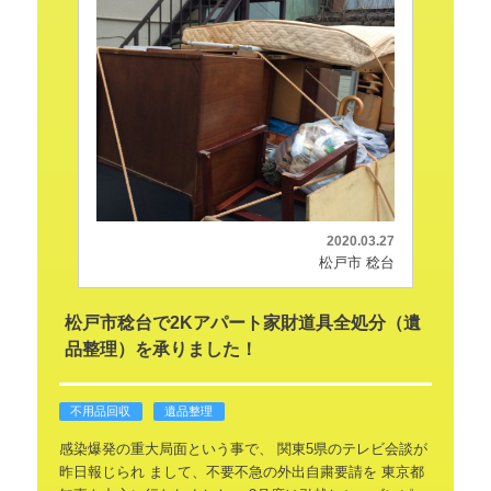
2020.03.27
松戸市 稔台
松戸市稔台で2Kアパート家財道具全処分（遺
品整理）を承りました！
不用品回収
遺品整理
感染爆発の重大局面という事で、
関東5県のテレビ会談が
昨日報じられ
まして、不要不急の外出自粛要請を
東京都