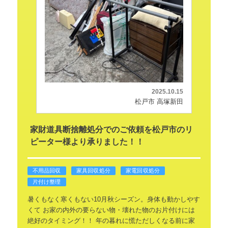
2025.10.15
松戸市 高塚新田
家財道具断捨離処分でのご依頼を松戸市のリ
ピーター様より承りました！！
不用品回収
家具回収処分
家電回収処分
片付け整理
暑くもなく寒くもない10月秋シーズン。身体も動かしやす
くて
お家の内外の要らない物・壊れた物のお片付けには
絶好のタイミング！！
年の暮れに慌ただしくなる前に家