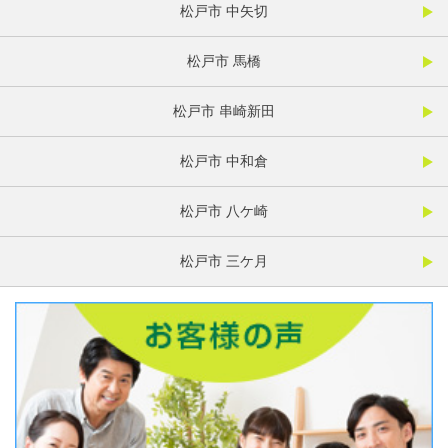
松戸市 中矢切
松戸市 馬橋
松戸市 串崎新田
松戸市 中和倉
松戸市 八ケ崎
松戸市 三ケ月