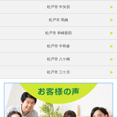
松戸市 中矢切
松戸市 馬橋
松戸市 串崎新田
松戸市 中和倉
松戸市 八ケ崎
松戸市 三ケ月