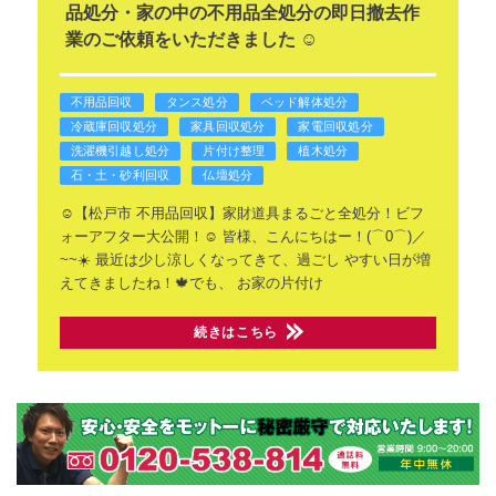
品処分・家の中の不用品全処分の即日撤去作
業のご依頼をいただきました ☺️
不用品回収
タンス処分
ベッド解体処分
冷蔵庫回収処分
家具回収処分
家電回収処分
洗濯機引越し処分
片付け整理
植木処分
石・土・砂利回収
仏壇処分
☺️【松戸市 不用品回収】家財道具まるごと全処分！ビフ
ォーアフター大公開！☺️
皆様、こんにちはー！(⌒0⌒)／
~~☀️
最近は少し涼しくなってきて、過ごし
やすい日が増
えてきましたね！🍁でも、
お家の片付け
続きはこちら