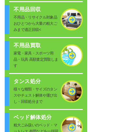
不用品回収
不用品・リサイクル対象品
おひとつから大量の粗大ご
みまで適正回収<
不用品買取
家電・家具・スポーツ用
品・玩具 高額査定買取しま
す
タンス処分
様々な種類・サイズのタン
スやチェスト解体や運び出
し・回収処分まで
ベッド解体処分
粗大ごみ扱いのベッド・マ
ットレス 布団などを一括回