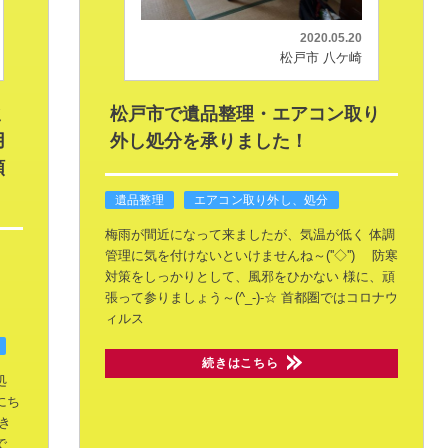
2020.05.20
松戸市 八ケ崎
ミ
松戸市で遺品整理・エアコン取り
用
外し処分を承りました！
頼
遺品整理
エアコン取り外し、処分
梅雨が間近になって来ましたが、気温が低く
体調
管理に気を付けないといけませんね～(''◇'')ゞ
防寒
対策をしっかりとして、風邪をひかない
様に、頑
張って参りましょう～(^_-)-☆
首都圏ではコロナウ
ィルス
続きはこちら
処
にち
き
で