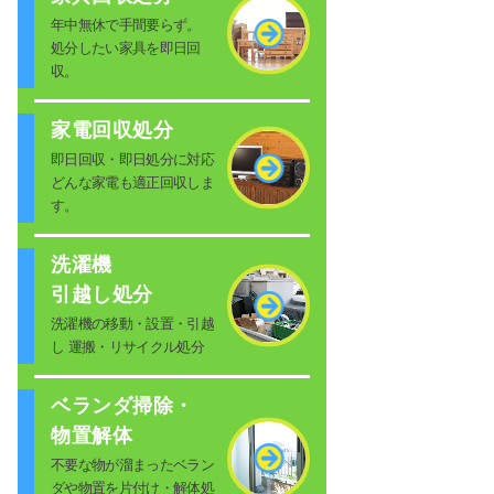
年中無休で手間要らず。
処分したい家具を即日回
収。
家電回収処分
即日回収・即日処分に対応
どんな家電も適正回収しま
す。
洗濯機
引越し処分
洗濯機の移動・設置・引越
し 運搬・リサイクル処分
ベランダ掃除・
物置解体
不要な物が溜まったベラン
ダや物置を片付け・解体処