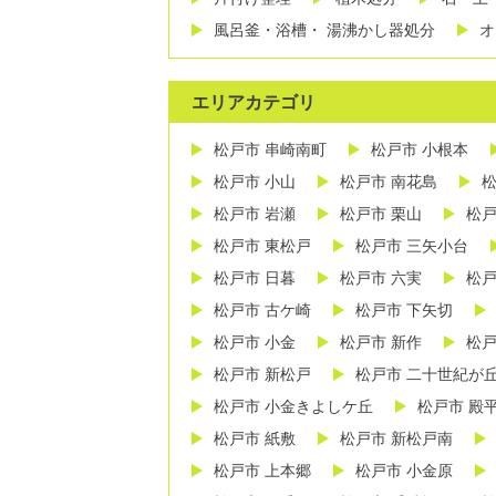
風呂釜・浴槽・ 湯沸かし器処分
オ
エリアカテゴリ
松戸市 串崎南町
松戸市 小根本
松戸市 小山
松戸市 南花島
松
松戸市 岩瀬
松戸市 栗山
松戸
松戸市 東松戸
松戸市 三矢小台
松戸市 日暮
松戸市 六実
松戸
松戸市 古ケ崎
松戸市 下矢切
松戸市 小金
松戸市 新作
松戸
松戸市 新松戸
松戸市 二十世紀が
松戸市 小金きよしケ丘
松戸市 殿
松戸市 紙敷
松戸市 新松戸南
松戸市 上本郷
松戸市 小金原