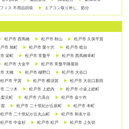
フィス 不用品回収
エアコン取り外し、処分
松戸市 西馬橋
松戸市 秋山
松戸市 久保平賀
戸市 旭町
松戸市 栗ケ沢
松戸市 稔台
市 栄町
松戸市 常盤平
松戸市 西馬橋幸町
松戸市 大金平
松戸市 常盤平陣屋前
市 大橋
松戸市 樋野口
松戸市 大谷口
松戸市 平賀
松戸市 横須賀
松戸市 大谷口新田
市 二ツ木
松戸市 上総内
松戸市 小金上総町
丘梨元町
松戸市 六高台
松戸市 金ケ作
平賀
松戸市 二十世紀が丘萩町
松戸市 本町
松戸市 二十世紀が丘丸山町
松戸市 和名ケ谷
松戸市 中金杉
松戸市 松戸
松戸市 上矢切