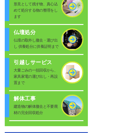
形見として残す物、真心込
めて処分する物の整理をし
ます
仏壇処分
仏壇の取外し撤去・運び出
し 供養処分に供養証明まで
引越しサービス
大量ごみの一括回収から、
家具家電の運び出し・再設
置まで
解体工事
建造物の解体撤去と不要廃
材の完全回収処分