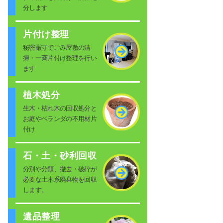
分します
片付け整理
秘密厳守でごみ屋敷の清
掃・一斉片付け整理を行い
ます
植木処分
生木・枯れ木の回収処分と
お庭やベランダの不用材片
付け
石・土・砂利回収
分別や分類、撤去・破砕が
必要な土木系廃棄物を回収
します。
遺品整理