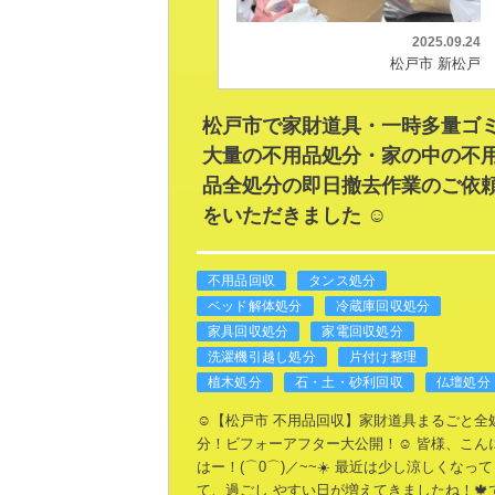
2025.09.24
松戸市 新松戸
松戸市で家財道具・一時多量ゴ
大量の不用品処分・家の中の不
品全処分の即日撤去作業のご依
をいただきました ☺️
不用品回収
タンス処分
ベッド解体処分
冷蔵庫回収処分
家具回収処分
家電回収処分
洗濯機引越し処分
片付け整理
植木処分
石・土・砂利回収
仏壇処分
☺️【松戸市 不用品回収】家財道具まるごと全
分！ビフォーアフター大公開！☺️
皆様、こん
はー！(⌒0⌒)／~~☀️
最近は少し涼しくなって
て、過ごし
やすい日が増えてきましたね！🍁