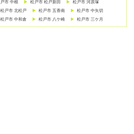
戸市 中根
松戸市 松戸新田
松戸市 河原塚
松戸市 北松戸
松戸市 五香南
松戸市 中矢切
松戸市 中和倉
松戸市 八ケ崎
松戸市 三ケ月