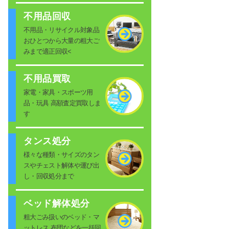
不用品回収
不用品・リサイクル対象品
おひとつから大量の粗大ご
みまで適正回収<
不用品買取
家電・家具・スポーツ用
品・玩具 高額査定買取しま
す
タンス処分
様々な種類・サイズのタン
スやチェスト解体や運び出
し・回収処分まで
ベッド解体処分
粗大ごみ扱いのベッド・マ
ットレス 布団などを一括回