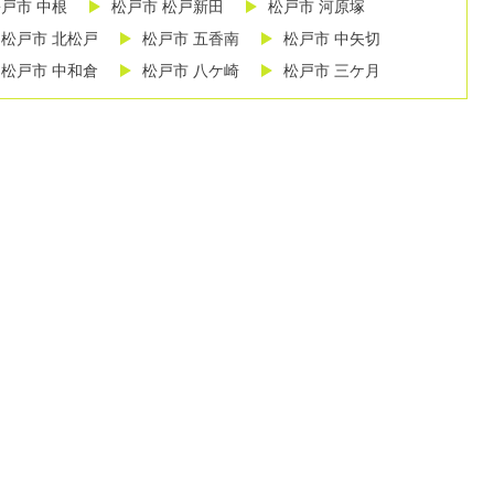
戸市 中根
松戸市 松戸新田
松戸市 河原塚
松戸市 北松戸
松戸市 五香南
松戸市 中矢切
松戸市 中和倉
松戸市 八ケ崎
松戸市 三ケ月