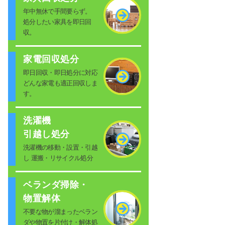
年中無休で手間要らず。
処分したい家具を即日回
収。
家電回収処分
即日回収・即日処分に対応
どんな家電も適正回収しま
す。
洗濯機
引越し処分
洗濯機の移動・設置・引越
し 運搬・リサイクル処分
ベランダ掃除・
物置解体
不要な物が溜まったベラン
ダや物置を片付け・解体処