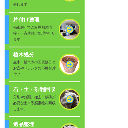
分します
片付け整理
秘密厳守でごみ屋敷の清
掃・一斉片付け整理を行い
ます
植木処分
生木・枯れ木の回収処分と
お庭やベランダの不用材片
付け
石・土・砂利回収
分別や分類、撤去・破砕が
必要な土木系廃棄物を回収
します。
遺品整理