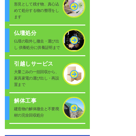
形見として残す物、真心込
めて処分する物の整理をし
ます
仏壇処分
仏壇の取外し撤去・運び出
し 供養処分に供養証明まで
引越しサービス
大量ごみの一括回収から、
家具家電の運び出し・再設
置まで
解体工事
建造物の解体撤去と不要廃
材の完全回収処分