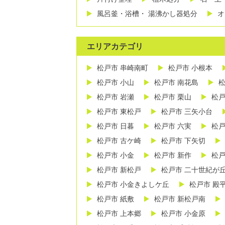
風呂釜・浴槽・ 湯沸かし器処分
オ
エリアカテゴリ
松戸市 串崎南町
松戸市 小根本
松戸市 小山
松戸市 南花島
松
松戸市 岩瀬
松戸市 栗山
松戸
松戸市 東松戸
松戸市 三矢小台
松戸市 日暮
松戸市 六実
松戸
松戸市 古ケ崎
松戸市 下矢切
松戸市 小金
松戸市 新作
松戸
松戸市 新松戸
松戸市 二十世紀が
松戸市 小金きよしケ丘
松戸市 殿
松戸市 紙敷
松戸市 新松戸南
松戸市 上本郷
松戸市 小金原