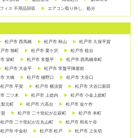
フィス 不用品回収
エアコン取り外し、処分
松戸市 西馬橋
松戸市 秋山
松戸市 久保平賀
戸市 旭町
松戸市 栗ケ沢
松戸市 稔台
市 栄町
松戸市 常盤平
松戸市 西馬橋幸町
松戸市 大金平
松戸市 常盤平陣屋前
市 大橋
松戸市 樋野口
松戸市 大谷口
松戸市 平賀
松戸市 横須賀
松戸市 大谷口新田
市 二ツ木
松戸市 上総内
松戸市 小金上総町
丘梨元町
松戸市 六高台
松戸市 金ケ作
平賀
松戸市 二十世紀が丘萩町
松戸市 本町
松戸市 二十世紀が丘丸山町
松戸市 和名ケ谷
松戸市 中金杉
松戸市 松戸
松戸市 上矢切