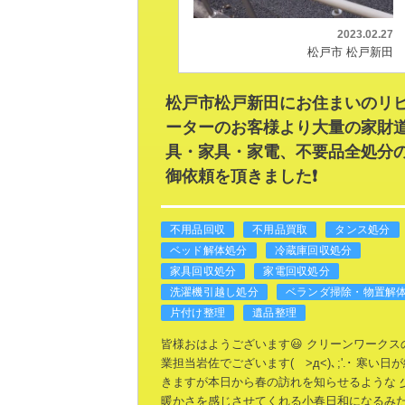
2023.02.27
松戸市 松戸新田
松戸市松戸新田にお住まいのリ
ーターのお客様より大量の家財
具・家具・家電、不要品全処分
御依頼を頂きました❗
不用品回収
不用品買取
タンス処分
ベッド解体処分
冷蔵庫回収処分
家具回収処分
家電回収処分
洗濯機引越し処分
ベランダ掃除・物置解
片付け整理
遺品整理
皆様おはようございます😃
クリーンワークス
業担当岩佐でございます( >д<)､;'.･
寒い日が
きますが本日から春の訪れを知らせるような
暖かさを感じさせてくれる小春日和になるみ