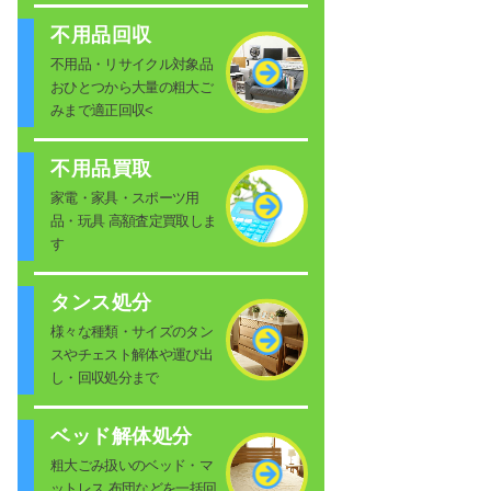
不用品回収
不用品・リサイクル対象品
おひとつから大量の粗大ご
みまで適正回収<
不用品買取
家電・家具・スポーツ用
品・玩具 高額査定買取しま
す
タンス処分
様々な種類・サイズのタン
スやチェスト解体や運び出
し・回収処分まで
ベッド解体処分
粗大ごみ扱いのベッド・マ
ットレス 布団などを一括回