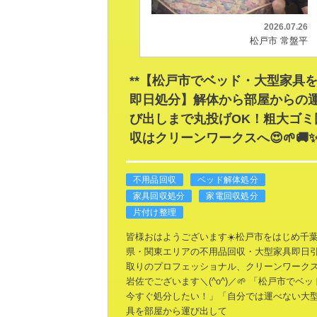
2026.07.26
松戸市 常盤平
**【松戸市でベッド・大型家具
即日処分】解体から部屋からの
び出しまで丸投げOK！粗大ゴミ
収はクリーンワークスへ😍🌱🚚✨
不用品回収
ベッド解体処分
家具回収処分
家電回収処分
片付け整理
皆様おはようございます☀️松戸市をはじめ千
県・関東エリアの不用品回収・大型家具即日
取りのプロフェッショナル、クリーンワーク
岩佐でございます＼(^o^)／🌱
「松戸市でベッ
今すぐ処分したい！」「自分では運べない大
具を部屋から運び出して