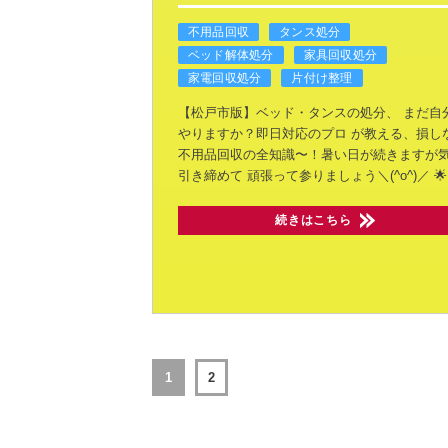
不用品回収
タンス処分
ベッド解体処分
家具回収処分
家電回収処分
片付け整理
【松戸市版】ベッド・タンスの処分、
まだ自
やりますか？即日対応のプロ
が教える、損し
不用品回収の全知識〜！
​暑い日が続きますが
引き締めて
頑張って参りましょう＼(^o^)／
🌟
続きはこちら
1
2