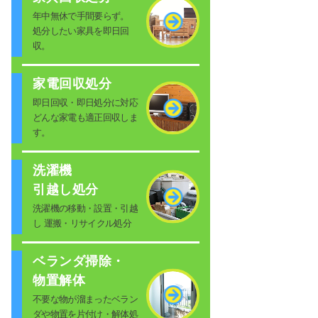
年中無休で手間要らず。
処分したい家具を即日回
収。
家電回収処分
即日回収・即日処分に対応
どんな家電も適正回収しま
す。
洗濯機
引越し処分
洗濯機の移動・設置・引越
し 運搬・リサイクル処分
ベランダ掃除・
物置解体
不要な物が溜まったベラン
ダや物置を片付け・解体処