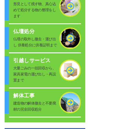
形見として残す物、真心込
めて処分する物の整理をし
ます
仏壇処分
仏壇の取外し撤去・運び出
し 供養処分に供養証明まで
引越しサービス
大量ごみの一括回収から、
家具家電の運び出し・再設
置まで
解体工事
建造物の解体撤去と不要廃
材の完全回収処分