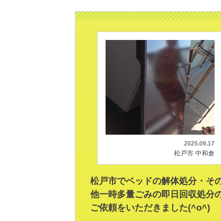
2025.09.17
松戸市 中和倉
松戸市でベッドの解体処分・そ
他一時多量ごみの即日回収処分
ご依頼をいただきました(^o^)