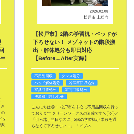
2026.02.08
松戸市 上総内
を
【松戸市】2階の学習机・ベッドが
運
下ろせない！ メゾネットの階段搬
回
出・解体処分も即日対応
**
【Before→After実録】
不用品回収
タンス処分
ベッド解体処分
冷蔵庫回収処分
家具回収処分
家電回収処分
洗濯機引越し処分
葉
引き
こんにちは😊！
松戸市を中心に不用品回収を行っ
スの
ております
クリーンワークスの岩佐です＼(^o^)／
ドを
「引っ越し当日なのに、2階の学習机が
階段を通
型家
らなくて下ろせない…」
「メゾネ