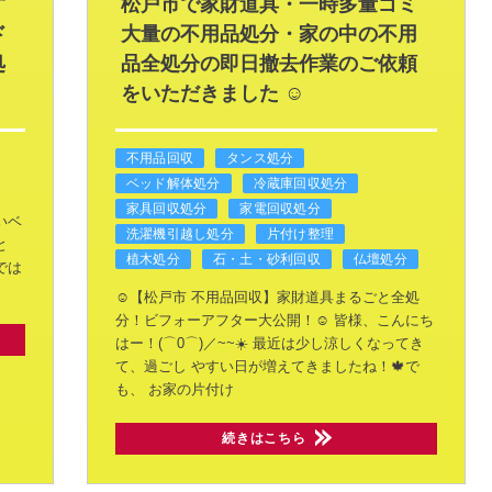
す
松戸市で家財道具・一時多量ゴミ
ド
大量の不用品処分・家の中の不用
処
品全処分の即日撤去作業のご依頼
をいただきました ☺️
不用品回収
タンス処分
ベッド解体処分
冷蔵庫回収処分
家具回収処分
家電回収処分
いベ
洗濯機引越し処分
片付け整理
と
植木処分
石・土・砂利回収
仏壇処分
では
☺️【松戸市 不用品回収】家財道具まるごと全処
分！ビフォーアフター大公開！☺️
皆様、こんにち
はー！(⌒0⌒)／~~☀️
最近は少し涼しくなってき
て、過ごし
やすい日が増えてきましたね！🍁で
も、
お家の片付け
続きはこちら