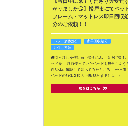
【当日中に来てくださり大変た
かりました😏】松戸市にてベッ
フレーム・マットレス即日回収
分のご依頼！！
ベッド解体処分
家具回収処分
片付け整理
🚚引っ越しを機に買い替えの為、
新居で新し
ッドを、
以前使っていたベッドを処分しよう
自治体に確認して調べてみたところ、
松戸市
ベッドの解体🛠️後の
回収処分するには
い
続きはこちら