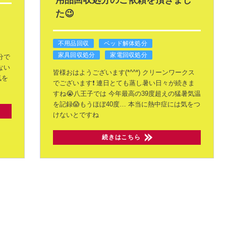
用品回収処分のご依頼を頂きまし
た😉
不用品回収
ベッド解体処分
家具回収処分
家電回収処分
分で
ない
皆様おはようございます(*^^*)
クリーンワークス
気を
でございます❗
連日とても蒸し暑い日々が続きま
すね😭八王子では
今年最高の39度超えの猛暑気温
を記録😱もうほぼ40度…
本当に熱中症には気をつ
けないとですね
続きはこちら