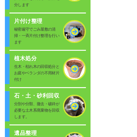
分します
片付け整理
秘密厳守でごみ屋敷の清
掃・一斉片付け整理を行い
ます
植木処分
生木・枯れ木の回収処分と
お庭やベランダの不用材片
付け
石・土・砂利回収
分別や分類、撤去・破砕が
必要な土木系廃棄物を回収
します。
遺品整理