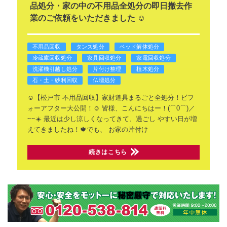
品処分・家の中の不用品全処分の即日撤去作
業のご依頼をいただきました ☺️
不用品回収
タンス処分
ベッド解体処分
冷蔵庫回収処分
家具回収処分
家電回収処分
洗濯機引越し処分
片付け整理
植木処分
石・土・砂利回収
仏壇処分
☺️【松戸市 不用品回収】家財道具まるごと全処分！ビフ
ォーアフター大公開！☺️
皆様、こんにちはー！(⌒0⌒)／
~~☀️
最近は少し涼しくなってきて、過ごし
やすい日が増
えてきましたね！🍁でも、
お家の片付け
続きはこちら