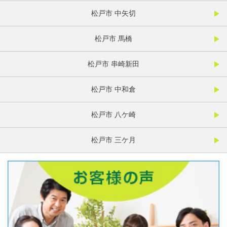
松戸市 中矢切
松戸市 馬橋
松戸市 串崎新田
松戸市 中和倉
松戸市 八ケ崎
松戸市 三ケ月