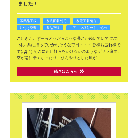
ました！
不用品回収
家具回収処分
家電回収処分
片付け整理
遺品整理
エアコン取り外し、処分
さいきん、ずーっとうだるような暑さが続いていて
気力
+体力共に持っていかれそうな毎日・・・
皆様お疲れ様で
す(;´Д｀)
そこに追い打ちをかけるかのようなゲリラ豪雨⤵
空が急に暗くなったり、ひんやりとした風が
続きはこちら