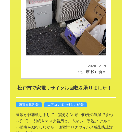
2020.12.19
松戸市 松戸新田
松戸市で家電リサイクル回収を承りました！
家電回収処分
エアコン取り外し、処分
寒波が影響致しまして、震える位
寒い師走の気候ですね
～(''◇'')ゞ
引続きマスク着用と、うがい・手洗い
アルコー
ル消毒を励行しながら、
新型コロナウィルス感染防止対