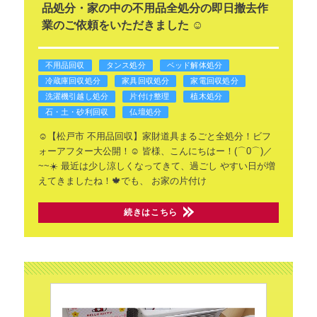
品処分・家の中の不用品全処分の即日撤去作
業のご依頼をいただきました ☺️
不用品回収
タンス処分
ベッド解体処分
冷蔵庫回収処分
家具回収処分
家電回収処分
洗濯機引越し処分
片付け整理
植木処分
石・土・砂利回収
仏壇処分
☺️【松戸市 不用品回収】家財道具まるごと全処分！ビフ
ォーアフター大公開！☺️
皆様、こんにちはー！(⌒0⌒)／
~~☀️
最近は少し涼しくなってきて、過ごし
やすい日が増
えてきましたね！🍁でも、
お家の片付け
続きはこちら