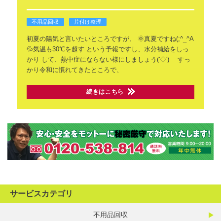
不用品回収
片付け整理
初夏の陽気と言いたいところですが、
🌞真夏ですね(;^_^A
💦気温も30℃を超す
という予報ですし、水分補給をしっ
かり
して、熱中症にならない様にしましょう('◇')ゞ
すっ
かり令和に慣れてきたところで、
続きはこちら
サービスカテゴリ
不用品回収