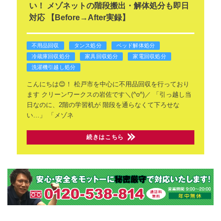
い！ メゾネットの階段搬出・解体処分も即日
対応 【Before→After実録】
不用品回収
タンス処分
ベッド解体処分
冷蔵庫回収処分
家具回収処分
家電回収処分
洗濯機引越し処分
こんにちは😊！
松戸市を中心に不用品回収を行っており
ます
クリーンワークスの岩佐です＼(^o^)／
「引っ越し当
日なのに、2階の学習机が
階段を通らなくて下ろせな
い…」
「メゾネ
続きはこちら