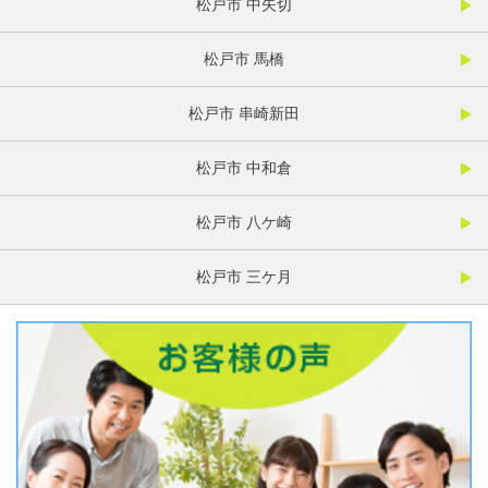
松戸市 中矢切
松戸市 馬橋
松戸市 串崎新田
松戸市 中和倉
松戸市 八ケ崎
松戸市 三ケ月