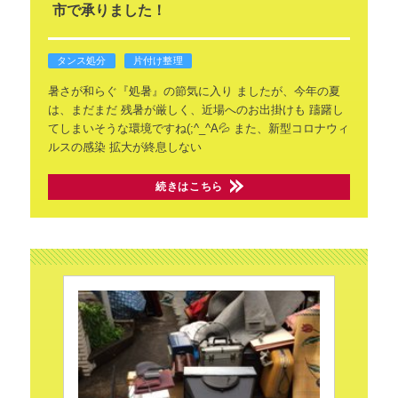
市で承りました！
タンス処分
片付け整理
暑さが和らぐ『処暑』の節気に入り
ましたが、今年の夏
は、まだまだ
残暑が厳しく、近場へのお出掛けも
躊躇し
てしまいそうな環境ですね(;^_^A💦
また、新型コロナウィ
ルスの感染
拡大が終息しない
続きはこちら