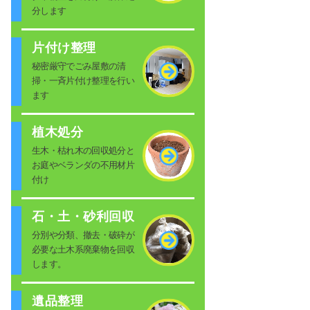
分します
片付け整理
秘密厳守でごみ屋敷の清
掃・一斉片付け整理を行い
ます
植木処分
生木・枯れ木の回収処分と
お庭やベランダの不用材片
付け
石・土・砂利回収
分別や分類、撤去・破砕が
必要な土木系廃棄物を回収
します。
遺品整理