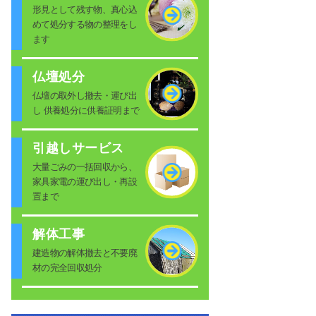
形見として残す物、真心込
めて処分する物の整理をし
ます
仏壇処分
仏壇の取外し撤去・運び出
し 供養処分に供養証明まで
引越しサービス
大量ごみの一括回収から、
家具家電の運び出し・再設
置まで
解体工事
建造物の解体撤去と不要廃
材の完全回収処分