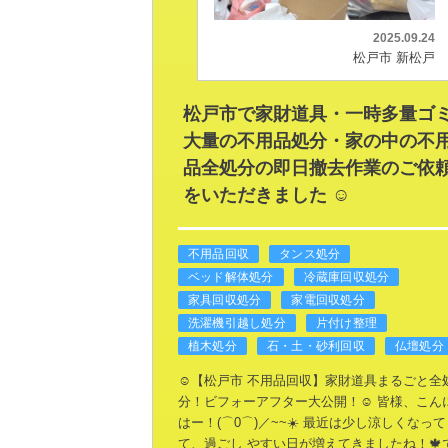
2025.09.24
松戸市 新松戸
松戸市で家財道具・一時多量ゴ
大量の不用品処分・家の中の不
品全処分の即日撤去作業のご依
をいただきました ☺️
不用品回収
タンス処分
ベッド解体処分
冷蔵庫回収処分
家具回収処分
家電回収処分
洗濯機引越し処分
片付け整理
植木処分
石・土・砂利回収
仏壇処分
☺️【松戸市 不用品回収】家財道具まるごと全
分！ビフォーアフター大公開！☺️
皆様、こん
はー！(⌒0⌒)／~~☀️
最近は少し涼しくなって
て、過ごし
やすい日が増えてきましたね！🍁