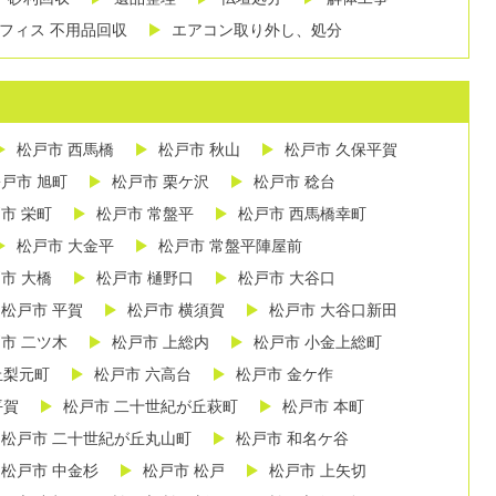
フィス 不用品回収
エアコン取り外し、処分
松戸市 西馬橋
松戸市 秋山
松戸市 久保平賀
戸市 旭町
松戸市 栗ケ沢
松戸市 稔台
市 栄町
松戸市 常盤平
松戸市 西馬橋幸町
松戸市 大金平
松戸市 常盤平陣屋前
市 大橋
松戸市 樋野口
松戸市 大谷口
松戸市 平賀
松戸市 横須賀
松戸市 大谷口新田
市 二ツ木
松戸市 上総内
松戸市 小金上総町
丘梨元町
松戸市 六高台
松戸市 金ケ作
平賀
松戸市 二十世紀が丘萩町
松戸市 本町
松戸市 二十世紀が丘丸山町
松戸市 和名ケ谷
松戸市 中金杉
松戸市 松戸
松戸市 上矢切