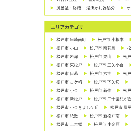
風呂釜・浴槽・ 湯沸かし器処分
オ
エリアカテゴリ
松戸市 串崎南町
松戸市 小根本
松戸市 小山
松戸市 南花島
松
松戸市 岩瀬
松戸市 栗山
松戸
松戸市 東松戸
松戸市 三矢小台
松戸市 日暮
松戸市 六実
松戸
松戸市 古ケ崎
松戸市 下矢切
松戸市 小金
松戸市 新作
松戸
松戸市 新松戸
松戸市 二十世紀が
松戸市 小金きよしケ丘
松戸市 殿
松戸市 紙敷
松戸市 新松戸南
松戸市 上本郷
松戸市 小金原