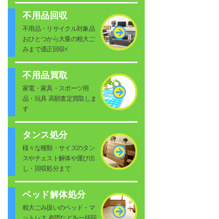
不用品回収
不用品・リサイクル対象品
おひとつから大量の粗大ご
みまで適正回収<
不用品買取
家電・家具・スポーツ用
品・玩具 高額査定買取しま
す
タンス処分
様々な種類・サイズのタン
スやチェスト解体や運び出
し・回収処分まで
ベッド解体処分
粗大ごみ扱いのベッド・マ
ットレス 布団などを一括回