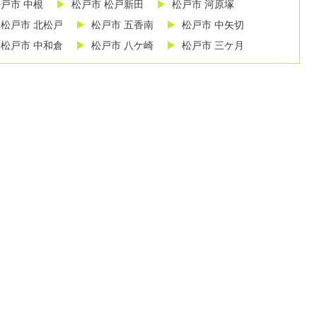
戸市 中根
松戸市 松戸新田
松戸市 河原塚
松戸市 北松戸
松戸市 五香南
松戸市 中矢切
松戸市 中和倉
松戸市 八ケ崎
松戸市 三ケ月