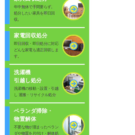
年中無休で手間要らず。
処分したい家具を即日回
収。
家電回収処分
即日回収・即日処分に対応
どんな家電も適正回収しま
す。
洗濯機
引越し処分
洗濯機の移動・設置・引越
し 運搬・リサイクル処分
ベランダ掃除・
物置解体
不要な物が溜まったベラン
ダや物置を片付け・解体処