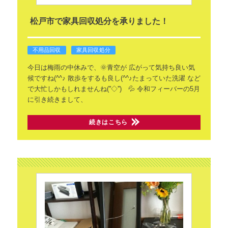
松戸市で家具回収処分を承りました！
不用品回収
家具回収処分
今日は梅雨の中休みで、🌞青空が
広がって気持ち良い気
候ですね(^^♪
散歩をするも良し(^^♪たまっていた洗濯
など
で大忙しかもしれませんね(''◇'')ゞ💦
令和フィーバーの5月
に引き続きまして、
続きはこちら