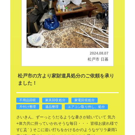
2024.08.07
松戸市 日暮
松戸市の方より家財道具処分のご依頼を承り
ました！
不用品回収
家具回収処分
家電回収処分
片付け整理
遺品整理
エアコン取り外し、処分
さいきん、ずーっとうだるような暑さが続いていて
気力
+体力共に持っていかれそうな毎日・・・
皆様お疲れ様で
す(;´Д｀)
そこに追い打ちをかけるかのようなゲリラ豪雨⤵