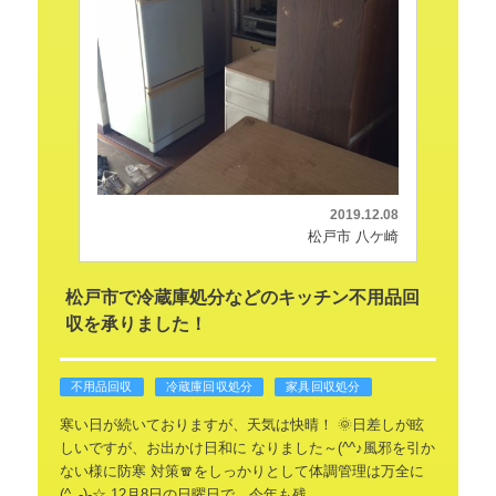
2019.12.08
松戸市 八ケ崎
松戸市で冷蔵庫処分などのキッチン不用品回
収を承りました！
不用品回収
冷蔵庫回収処分
家具回収処分
寒い日が続いておりますが、天気は快晴！
🌞日差しが眩
しいですが、お出かけ日和に
なりました～(^^♪風邪を引か
ない様に防寒
対策🧣をしっかりとして体調管理は万全に
(^_-)-☆
12月8日の日曜日で、今年も残