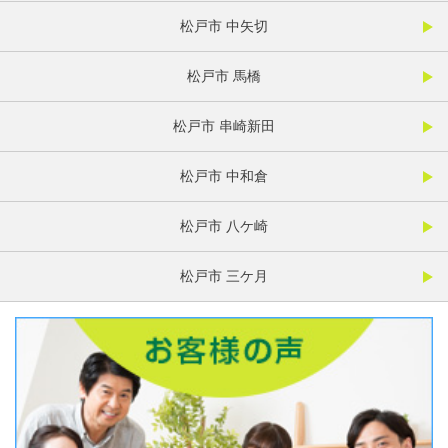
松戸市 中矢切
松戸市 馬橋
松戸市 串崎新田
松戸市 中和倉
松戸市 八ケ崎
松戸市 三ケ月