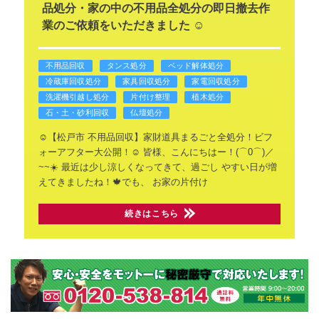
品処分・家の中の不用品全処分の即日撤去作
業のご依頼をいただきました ☺️
不用品回収
タンス処分
ベッド解体処分
冷蔵庫回収処分
家具回収処分
家電回収処分
洗濯機引越し処分
片付け整理
植木処分
石・土・砂利回収
仏壇処分
☺️【松戸市 不用品回収】家財道具まるごと全処分！ビフ
ォーアフター大公開！☺️
皆様、こんにちはー！(⌒0⌒)／
~~☀️
最近は少し涼しくなってきて、過ごし
やすい日が増
えてきましたね！🍁でも、
お家の片付け
続きはこちら