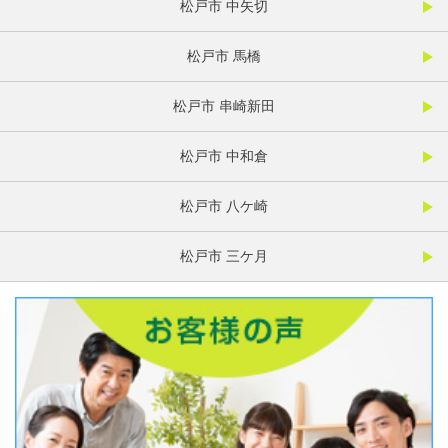
松戸市 中矢切
松戸市 馬橋
松戸市 串崎新田
松戸市 中和倉
松戸市 八ケ崎
松戸市 三ケ月