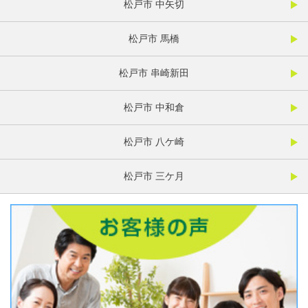
松戸市 中矢切
松戸市 馬橋
松戸市 串崎新田
松戸市 中和倉
松戸市 八ケ崎
松戸市 三ケ月