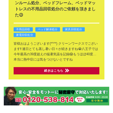
ンルーム処分、ベッドフレーム、ベッドマッ
トレスの不用品回収処分のご依頼を頂きまし
た😉
不用品回収
ベッド解体処分
家具回収処分
家電回収処分
皆様おはようございます(*^^*)
クリーンワークスでござい
ます❗
連日とても蒸し暑い日々が続きますね😭八王子では
今年最高の39度超えの猛暑気温を記録😱もうほぼ40度…
本当に熱中症には気をつけないとですね
続きはこちら