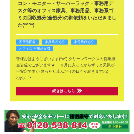
コン・モニター・サーバーラック・事務用デ
スク等のオフィス家具、事務用品、事務系ゴ
ミの回収処分(全処分)の御依頼をいただきまし
た(*^^*)
不用品回収
家具回収処分
家電回収処分
オフィス 不用品回収
皆様おはようございます(^○^)
クリーンワークスの営業担
当岩佐でございます★
９月に入ってからずっと天気が
不安定で雨が
降ったり止んだりの日々が続きますね(
>д<)､;'.･
続きはこちら