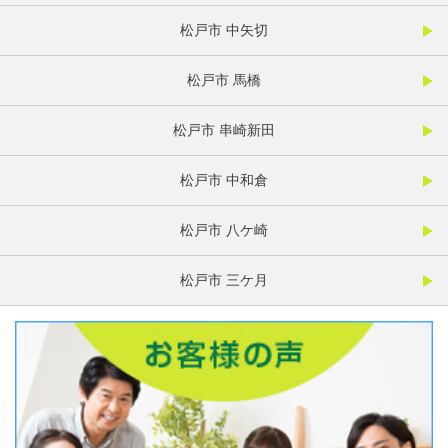
松戸市 中矢切
松戸市 馬橋
松戸市 串崎新田
松戸市 中和倉
松戸市 八ケ崎
松戸市 三ケ月