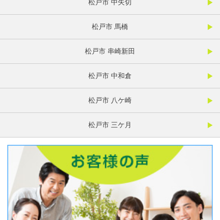
松戸市 中矢切
松戸市 馬橋
松戸市 串崎新田
松戸市 中和倉
松戸市 八ケ崎
松戸市 三ケ月