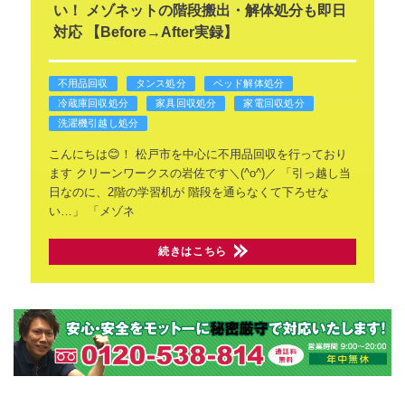
い！ メゾネットの階段搬出・解体処分も即日
対応 【Before→After実録】
不用品回収
タンス処分
ベッド解体処分
冷蔵庫回収処分
家具回収処分
家電回収処分
洗濯機引越し処分
こんにちは😊！
松戸市を中心に不用品回収を行っており
ます
クリーンワークスの岩佐です＼(^o^)／
「引っ越し当
日なのに、2階の学習机が
階段を通らなくて下ろせな
い…」
「メゾネ
続きはこちら